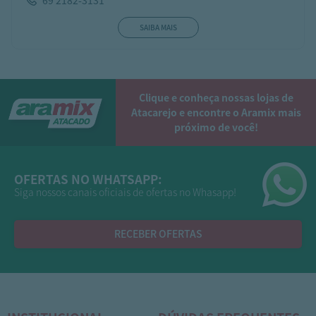
69 2182-3131
SAIBA MAIS
Clique e conheça nossas lojas de
Atacarejo e encontre o Aramix mais
próximo de você!
OFERTAS NO WHATSAPP:
Siga nossos canais oficiais de ofertas no Whasapp!
RECEBER OFERTAS