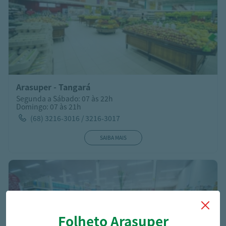
Arasuper - Tangará
Segunda a Sábado: 07 às 22h
Domingo: 07 às 21h
(68) 3216-3016 / 3216-3017
SAIBA MAIS
Folheto Arasuper