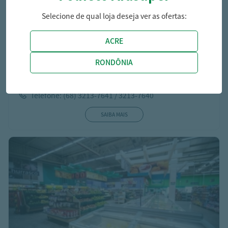
Selecione de qual loja deseja ver as ofertas:
ACRE
RONDÔNIA
Arasuper - Varejão
Segunda a Sábado: 06:30h às 19h
Domingo: 06:30 às 13h
Telefone: (68) 3213-7641 / 3213-7640
SAIBA MAIS