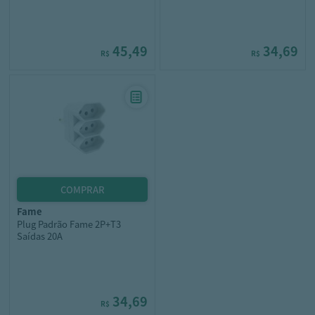
45,49
34,69
R$
R$
fame
Plug Padrão Fame 2P+T3
Saídas 20A
34,69
R$