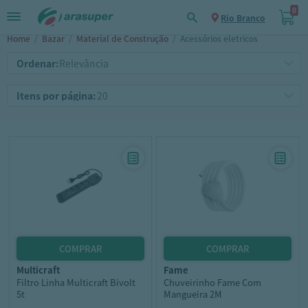
0
Rio Branco
Home
/
Bazar
/
Material de Construção
/
Acessórios eletricos
Ordenar:
Itens por página:
multicraft
fame
Filtro Linha Multicraft Bivolt
Chuveirinho Fame Com
5t
Mangueira 2M