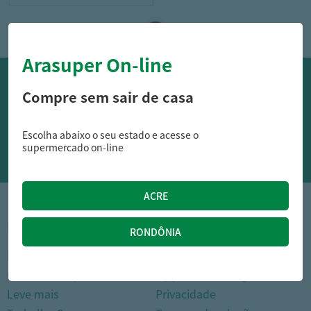
Arasuper On-line
OFERTAS NO WHATSAPP:
Compre sem sair de casa
Siga nossos canais oficiais de ofertas no Whasapp!
Escolha abaixo o seu estado e acesse o
RECEBER OFERTAS
supermercado on-line
1
INSTITUCIONAL
DÚVIDAS FREQUENTES
Nossas lojas
Como comprar
Cartão Arasuper
Opções de entrega
Leve mais
Privacidade