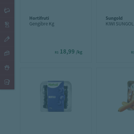
hortifruti
sungold
Gengibre Kg
KIWI SUNGOL
18,99
/kg
R$
R