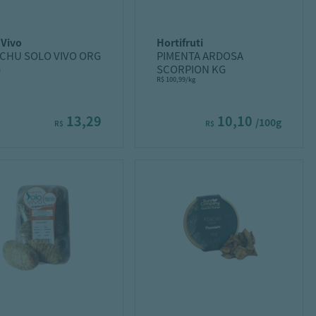
o vivo
hortifruti
CHU SOLO VIVO ORG
PIMENTA ARDOSA
G
SCORPION KG
R$ 100,99/kg
13,29
10,10
/100g
R$
R$