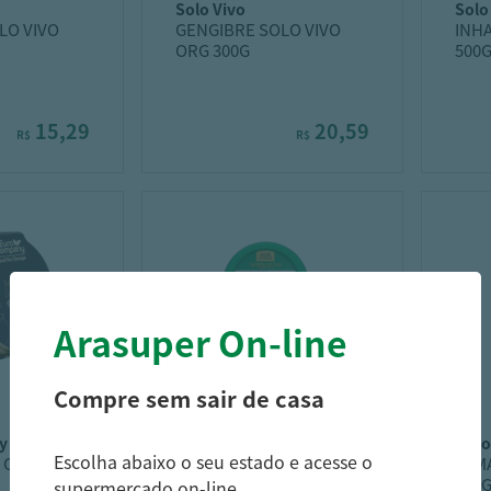
solo vivo
sol
LO VIVO
GENGIBRE SOLO VIVO
INH
ORG 300G
500
15,29
20,59
R$
R$
Arasuper On-line
Compre sem sair de casa
y
euro company
eur
Escolha abaixo o seu estado e acesse o
 COMPANY
CAST CAJU EURO
TAM
COMPANY 100G
150
supermercado on-line