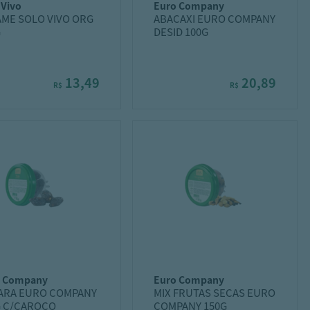
o vivo
euro company
AME SOLO VIVO ORG
ABACAXI EURO COMPANY
G
DESID 100G
13,49
20,89
R$
R$
o company
euro company
ARA EURO COMPANY
MIX FRUTAS SECAS EURO
G C/CAROCO
COMPANY 150G