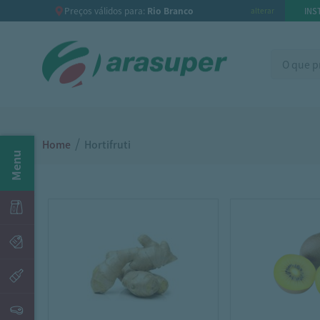
Preços válidos para:
Rio Branco
INS
alterar
/
Home
Hortifruti
Menu