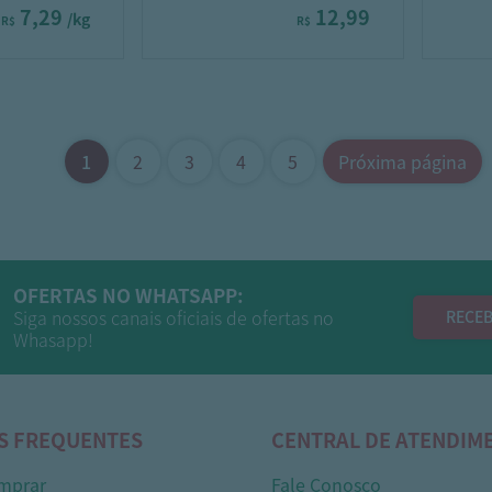
7,29
12,99
/kg
R$
R$
1
2
3
4
5
Próxima página
OFERTAS NO WHATSAPP:
Siga nossos canais oficiais de ofertas no
RECEB
Whasapp!
S FREQUENTES
CENTRAL DE ATENDIM
mprar
Fale Conosco