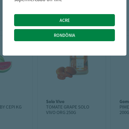
TORR/SALG
20,99
24,99
R$
R$
solo vivo
gom
BY CEPI KG
TOMATE GRAPE SOLO
PIM
VIVO ORG 250G
200