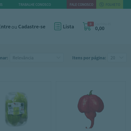
IS
TRABALHE CONOSCO
FALE CONOSCO
FOLHETO
0
Carrinho R$
Entre
ou
Cadastre-se
Lista
0,00
nar:
Itens por página: