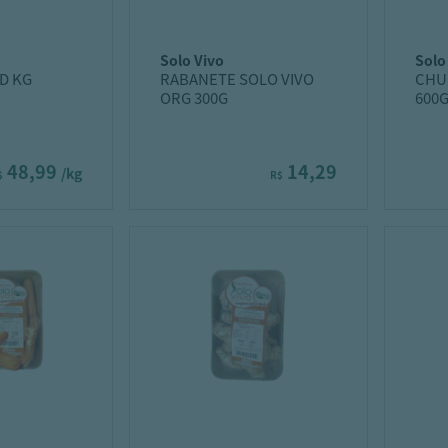
solo vivo
sol
D KG
RABANETE SOLO VIVO
CHU
ORG 300G
600
48,99
14,29
/kg
$
R$