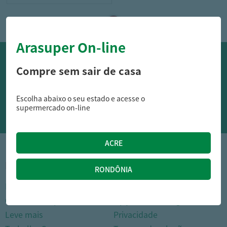
Arasuper On-line
OFERTAS NO WHATSAPP:
Compre sem sair de casa
Siga nossos canais oficiais de ofertas no Whasapp!
Escolha abaixo o seu estado e acesse o
RECEBER OFERTAS
supermercado on-line
1
INSTITUCIONAL
DÚVIDAS FREQUENTES
Nossas lojas
Como comprar
Cartão Arasuper
Opções de entrega
Leve mais
Privacidade