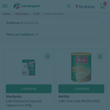
0
Rio Branco
Home
/
Alimentos
/
Café
/
Café com leite
Ordenar:
Itens por página:
starbucks
melitta
Cafe Starbucks Capsulas
Café Com Leite Melitta 200G
Cappuccino 100g