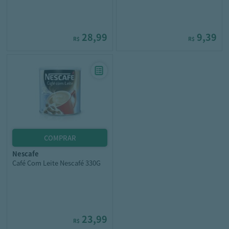
28,99
9,39
R$
R$
nescafe
Café Com Leite Nescafé 330G
23,99
R$