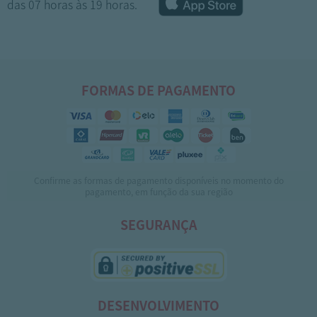
das 07 horas às 19 horas.
FORMAS DE PAGAMENTO
Confirme as formas de pagamento disponíveis no momento do
1
2
3
pagamento, em função da sua região
SEGURANÇA
DESENVOLVIMENTO