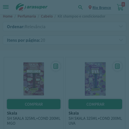
0
Rio Branco
Home
/
Perfumaria
/
Cabelo
/
Kit shampoo e condicionador
Ordenar:
Itens por página:
skala
skala
SH SKALA 325ML+COND 200ML
SH SKALA 325ML+COND 200ML
MGO
UVA