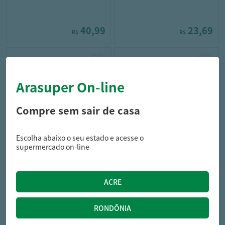
40,99
23,69
R$
R$
Arasuper On-line
Compre sem sair de casa
Escolha abaixo o seu estado e acesse o
elseve
seda
supermercado on-line
Cr Serum Elseve Liso dos
Creme Mascara Tratamento
Sonhos 100ml
Seda Liso Perfeito 300g
53,99
22,79
R$
R$