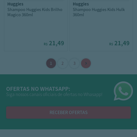
huggies
huggies
Shampoo Huggies Kids Brilho
Shampoo Huggies Kids Hulk
Magico 360ml
360ml
21,49
21,49
R$
R$
OFERTAS NO WHATSAPP:
Siga nossos canais oficiais de ofertas no Whasapp!
RECEBER OFERTAS