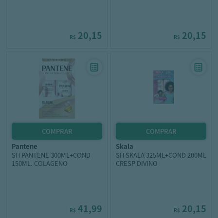
20,15
20,15
R$
R$
pantene
skala
SH PANTENE 300ML+COND
SH SKALA 325ML+COND 200ML
150ML. COLAGENO
CRESP DIVINO
41,99
20,15
R$
R$