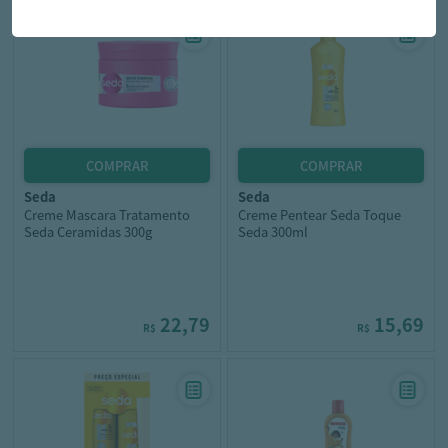
seda
seda
Creme Mascara Tratamento
Creme Pentear Seda Toque
Seda Ceramidas 300g
Seda 300ml
22,79
15,69
R$
R$