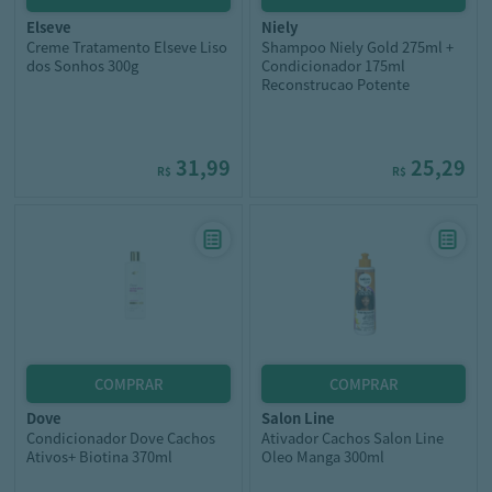
elseve
niely
Creme Tratamento Elseve Liso
Shampoo Niely Gold 275ml +
dos Sonhos 300g
Condicionador 175ml
Reconstrucao Potente
31,99
25,29
R$
R$
dove
salon line
Condicionador Dove Cachos
Ativador Cachos Salon Line
Ativos+ Biotina 370ml
Oleo Manga 300ml