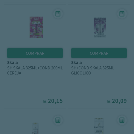
skala
skala
SH SKALA 325ML+COND 200ML
SH+COND SKALA 325ML
CEREJA
GLICOLICO
20,15
20,09
R$
R$