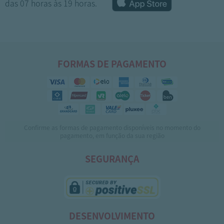
das 07 horas às 19 horas.
FORMAS DE PAGAMENTO
Confirme as formas de pagamento disponíveis no momento do
1
2
3
pagamento, em função da sua região
SEGURANÇA
DESENVOLVIMENTO