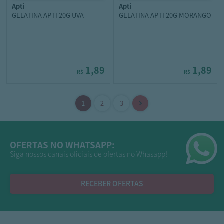
apti
apti
GELATINA APTI 20G UVA
GELATINA APTI 20G MORANGO
1,89
1,89
R$
R$
OFERTAS NO WHATSAPP:
Siga nossos canais oficiais de ofertas no Whasapp!
RECEBER OFERTAS