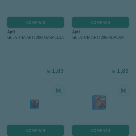
apti
apti
GELATINA APTI 20G MARACUJA
GELATINA APTI 20G ABACAXI
1,89
1,89
R$
R$