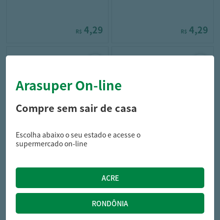
4,29
4,29
R$
R$
Arasuper On-line
Compre sem sair de casa
Escolha abaixo o seu estado e acesse o
royal
oetker
supermercado on-line
GELATINA ROYAL ZERO 12G
GELATINA OETKER DIET 12G
UVA
CEREJA
4,29
5,79
R$
R$