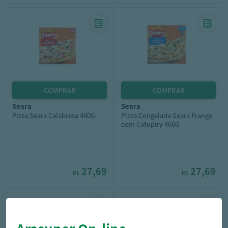
seara
seara
Pizza Seara Calabresa 460G
Pizza Congelada Seara Frango
com Catupiry 460G
27,69
27,69
R$
R$