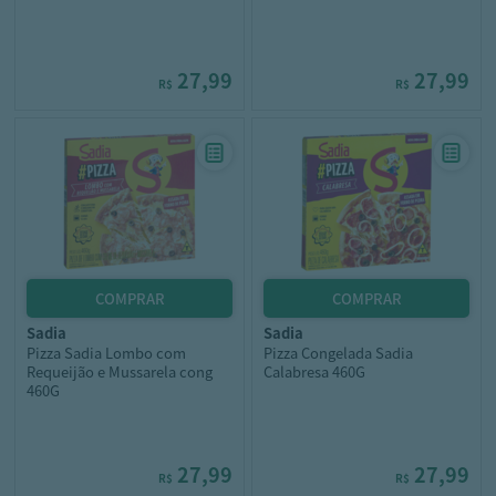
27,99
27,99
R$
R$
sadia
sadia
Pizza Sadia Lombo com
Pizza Congelada Sadia
Requeijão e Mussarela cong
Calabresa 460G
460G
27,99
27,99
R$
R$