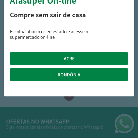
Arasuper On-line
Compre sem sair de casa
Escolha abaixo o seu estado e acesse o
seara
seara
supermercado on-line
Pizza Seara Quatro Queijos
Pizza Seara Lombo Catupiry
460G
460G
27,69
27,99
R$
R$
OFERTAS NO WHATSAPP:
Siga nossos canais oficiais de ofertas no Whasapp!