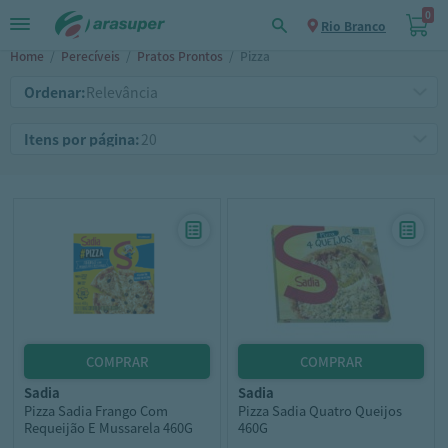
0
Rio Branco
Home
/
Perecíveis
/
Pratos Prontos
/
Pizza
Ordenar:
Itens por página:
sadia
sadia
Pizza Sadia Frango Com
Pizza Sadia Quatro Queijos
Requeijão E Mussarela 460G
460G