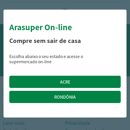
Arasuper On-line
OFERTAS NO WHATSAPP:
Compre sem sair de casa
Siga nossos canais oficiais de ofertas no Whasapp!
Escolha abaixo o seu estado e acesse o
RECEBER OFERTAS
supermercado on-line
1
INSTITUCIONAL
DÚVIDAS FREQUENTES
Nossas lojas
Como comprar
Cartão Arasuper
Opções de entrega
Leve mais
Privacidade