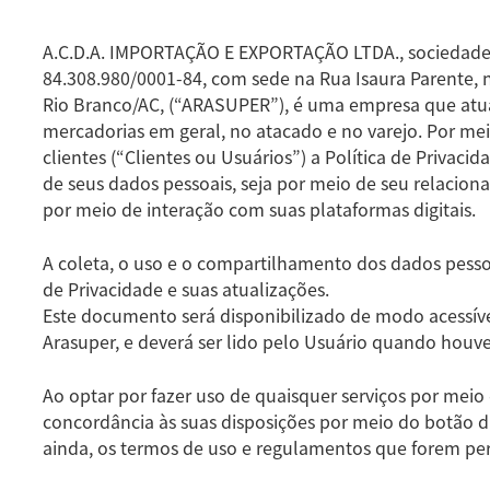
A.C.D.A. IMPORTAÇÃO E EXPORTAÇÃO LTDA., sociedade 
84.308.980/0001-84, com sede na Rua Isaura Parente, n.
Rio Branco/AC, (“ARASUPER”), é uma empresa que at
mercadorias em geral, no atacado e no varejo. Por me
clientes (“Clientes ou Usuários”) a Política de Privacid
de seus dados pessoais, seja por meio de seu relacion
por meio de interação com suas plataformas digitais.
A coleta, o uso e o compartilhamento dos dados pessoai
de Privacidade e suas atualizações.
Este documento será disponibilizado de modo acessíve
Arasuper, e deverá ser lido pelo Usuário quando houve
Ao optar por fazer uso de quaisquer serviços por meio 
concordância às suas disposições por meio do botão d
ainda, os termos de uso e regulamentos que forem per