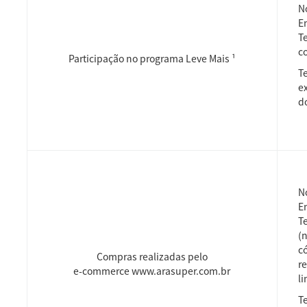
N
E
T
c
Participação no programa Leve Mais ¹
T
e
do
N
E
Te
(n
c
Compras realizadas pelo
r
e-commerce www.arasuper.com.br
li
T