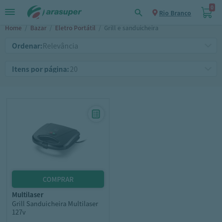
0
Rio Branco
Home
/
Bazar
/
Eletro Portátil
/
Grill e sanduicheira
Ordenar:
Itens por página:
multilaser
Grill Sanduicheira Multilaser
127v