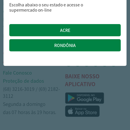
Nossas lojas
Como comprar
Escolha abaixo o seu estado e acesse o
supermercado on-line
Cartão Arasuper
Opções de entrega
Leve mais
Privacidade
Trabalhe Conosco
Trocas e devoluções
Portal do colaborador
Formas de pagamento
CENTRAL DE
MÍDIAS SOCIAIS
ATENDIMENTO
Fale Conosco
BAIXE NOSSO
Proteção de dados
APLICATIVO
(68) 3216-3019 / (69) 2182-
3112
Segunda a domingo
das 07 horas às 19 horas.