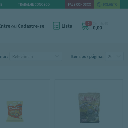
IS
TRABALHE CONOSCO
FALE CONOSCO
FOLHETO
0
Carrinho R$
Entre
ou
Cadastre-se
Lista
0,00
nar:
Itens por página: