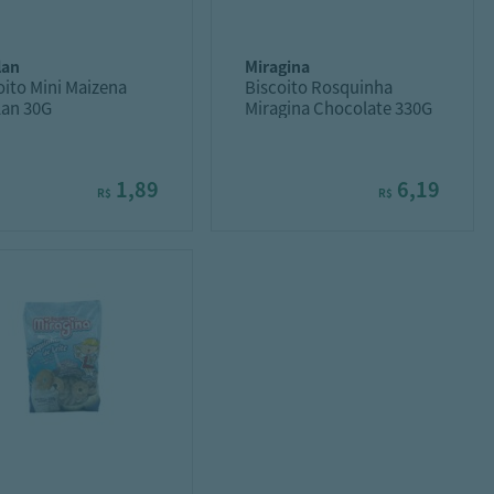
ilan
miragina
oito Mini Maizena
Biscoito Rosquinha
lan 30G
Miragina Chocolate 330G
1,89
6,19
R$
R$