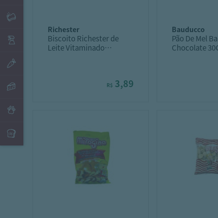
richester
bauducco
Biscoito Richester de
Pão De Mel B
Leite Vitaminado
Chocolate 30
Animados Zoo 130G
3,89
R$