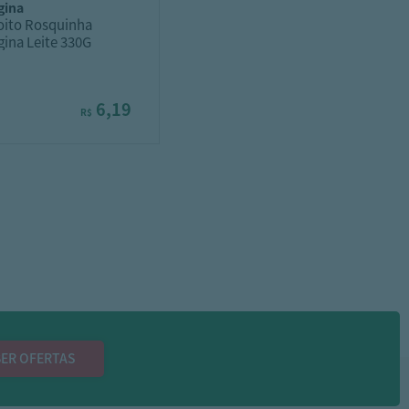
agina
oito Rosquinha
gina Leite 330G
6,19
R$
ER OFERTAS