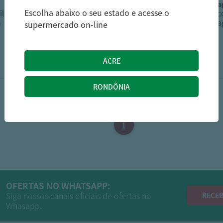
miragina
mir
Escolha abaixo o seu estado e acesse o
ilho
Biscoito Rosquinha
Bisc
G
Miragina Coco 330G
Mira
supermercado on-line
5,29
6,19
R$
R$
1
OFERTAS NO WHATSAPP:
Siga nossos canais oficiais de ofertas no
RECEB
Whasapp!