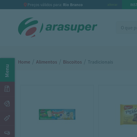
Preços válidos para:
Rio Branco
INS
alterar
/
/
/
Home
Alimentos
Biscoitos
Tradicionais
Menu