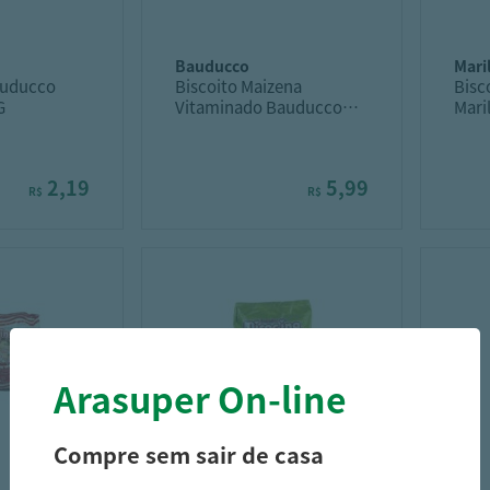
bauducco
mar
auducco
Biscoito Maizena
Bisc
G
Vitaminado Bauducco
Mari
170G
2,19
5,99
R$
R$
Arasuper On-line
Compre sem sair de casa