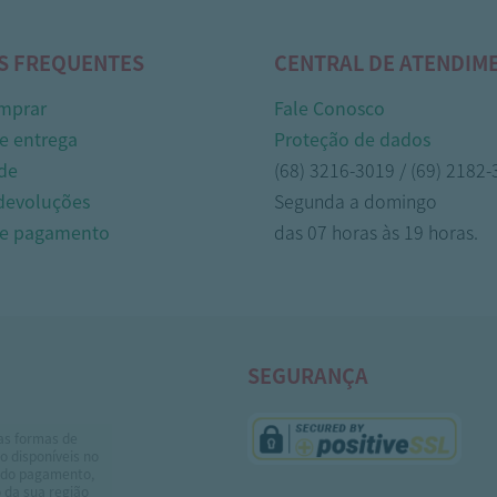
S FREQUENTES
CENTRAL DE ATENDIM
mprar
Fale Conosco
e entrega
Proteção de dados
de
(68) 3216-3019 / (69) 2182
 devoluções
Segunda a domingo
de pagamento
das 07 horas às 19 horas.
SEGURANÇA
as formas de
 disponíveis no
do pagamento,
 da sua região