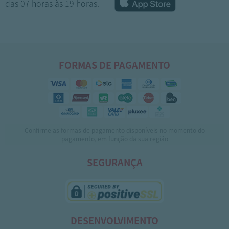
das 07 horas às 19 horas.
FORMAS DE PAGAMENTO
Confirme as formas de pagamento disponíveis no momento do
1
2
pagamento, em função da sua região
SEGURANÇA
DESENVOLVIMENTO