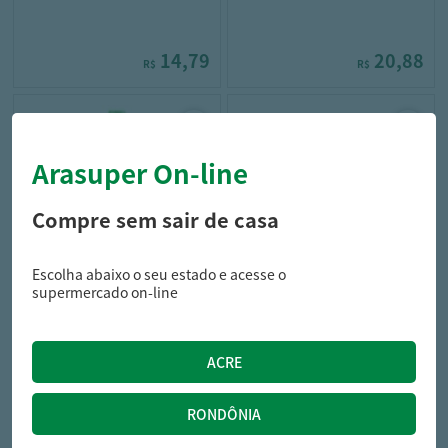
14,79
20,88
R$
R$
Arasuper On-line
Compre sem sair de casa
Escolha abaixo o seu estado e acesse o
turma da xuxa
tra la la
supermercado on-line
Shampoo Turma Xuxa
Shampoo Tra La La Baby
Camomila 210ML
Hidrata 250ML
12,99
15,79
R$
R$