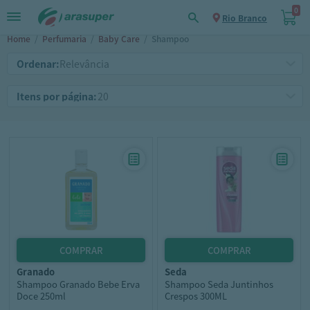
0
Rio Branco
Home
/
Perfumaria
/
Baby Care
/
Shampoo
Ordenar:
Itens por página:
granado
seda
Shampoo Granado Bebe Erva
Shampoo Seda Juntinhos
Doce 250ml
Crespos 300ML