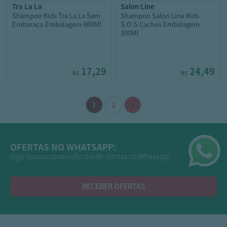
tra la la
salon line
Shampoo Kids Tra La La Sem
Shampoo Salon Line Kids
Embaraço Embalagem 480Ml
S.O.S Cachos Embalagem
300Ml
17,29
24,49
R$
R$
OFERTAS NO WHATSAPP:
Siga nossos canais oficiais de ofertas no Whasapp!
RECEBER OFERTAS