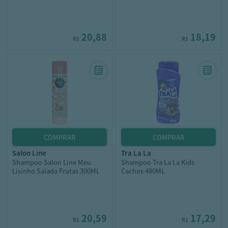
20,88
18,19
R$
R$
salon line
tra la la
Shampoo Salon Line Meu
Shampoo Tra La La Kids
Lisinho Salada Frutas 300ML
Cachos 480ML
20,59
17,29
R$
R$