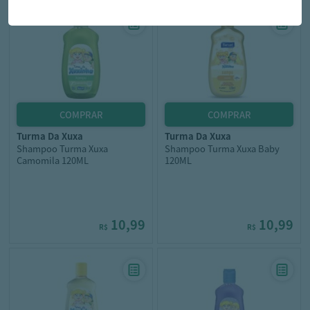
turma da xuxa
turma da xuxa
Shampoo Turma Xuxa
Shampoo Turma Xuxa Baby
Camomila 120ML
120ML
10,99
10,99
R$
R$