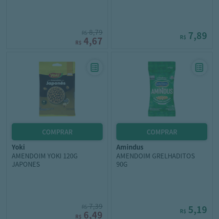
8,79
R$
7,89
R$
4,67
R$
yoki
amindus
AMENDOIM YOKI 120G
AMENDOIM GRELHADITOS
JAPONES
90G
7,39
R$
5,19
R$
6,49
R$