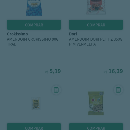
crokissimo
dori
AMENDOIM CROKISSIMO 90G
AMENDOIM DORI PETTIZ 350G
TRAD
PIM VERMELHA
5,19
16,39
R$
R$