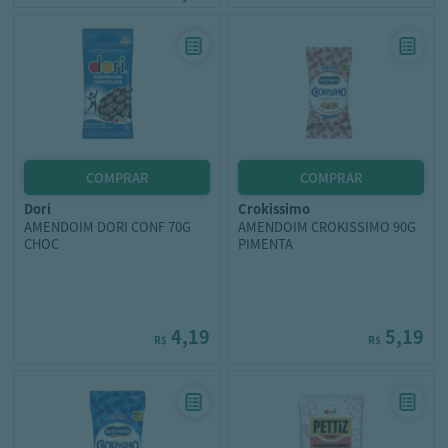
dori
crokissimo
AMENDOIM DORI CONF 70G
AMENDOIM CROKISSIMO 90G
CHOC
PIMENTA
4,19
5,19
R$
R$