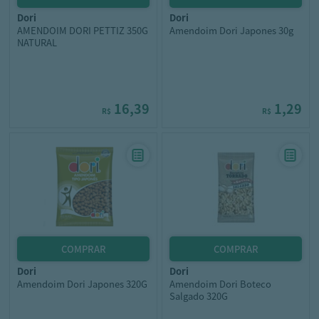
dori
dori
AMENDOIM DORI PETTIZ 350G
Amendoim Dori Japones 30g
NATURAL
16,39
1,29
R$
R$
dori
dori
Amendoim Dori Japones 320G
Amendoim Dori Boteco
Salgado 320G