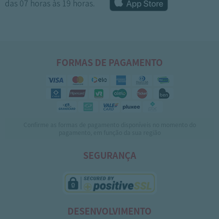
das 07 horas às 19 horas.
FORMAS DE PAGAMENTO
Confirme as formas de pagamento disponíveis no momento do
1
2
pagamento, em função da sua região
SEGURANÇA
DESENVOLVIMENTO