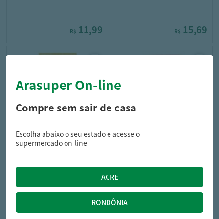
11,99
15,69
R$
R$
Arasuper On-line
Compre sem sair de casa
Escolha abaixo o seu estado e acesse o
dori
bujari
supermercado on-line
Amendoim Dori Pettiz
Amendoim Salgado Meia
Especial 350G
Banda Bujari 70G
16,39
2,79
R$
R$