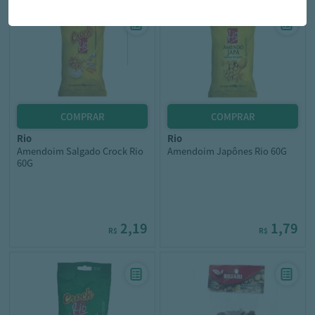
rio
rio
Amendoim Salgado Crock Rio
Amendoim Japônes Rio 60G
60G
2,19
1,79
R$
R$