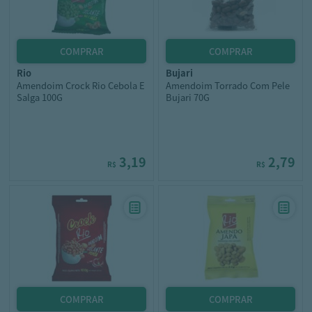
rio
bujari
Amendoim Crock Rio Cebola E
Amendoim Torrado Com Pele
Salga 100G
Bujari 70G
3,19
2,79
R$
R$