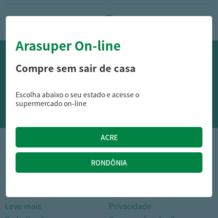
Arasuper On-line
OFERTAS NO WHATSAPP:
Compre sem sair de casa
Siga nossos canais oficiais de ofertas no Whasapp!
Escolha abaixo o seu estado e acesse o
RECEBER OFERTAS
supermercado on-line
1
INSTITUCIONAL
DÚVIDAS FREQUENTES
Nossas lojas
Como comprar
Cartão Arasuper
Opções de entrega
Leve mais
Privacidade