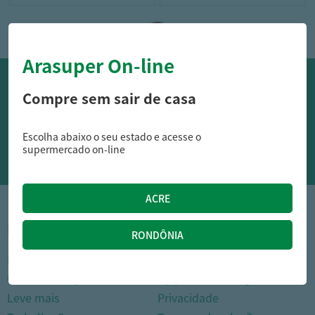
Arasuper On-line
OFERTAS NO WHATSAPP:
Compre sem sair de casa
Siga nossos canais oficiais de ofertas no Whasapp!
Escolha abaixo o seu estado e acesse o
RECEBER OFERTAS
supermercado on-line
1
INSTITUCIONAL
DÚVIDAS FREQUENTES
Nossas lojas
Como comprar
Cartão Arasuper
Opções de entrega
Leve mais
Privacidade