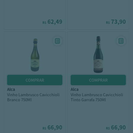
62,49
73,90
R$
R$
alca
alca
Vinho Lambrusco Cavicchioli
Vinho Lambrusco Cavicchioli
Branco 750Ml
Tinto Garrafa 750Ml
66,90
66,90
R$
R$