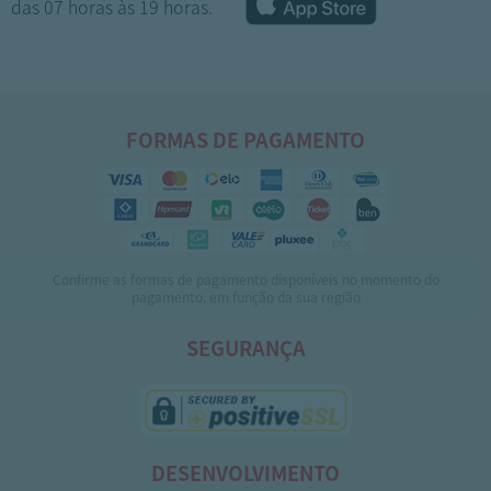
das 07 horas às 19 horas.
FORMAS DE PAGAMENTO
Confirme as formas de pagamento disponíveis no momento do
1
2
pagamento, em função da sua região
SEGURANÇA
DESENVOLVIMENTO