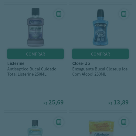
listerine
close-up
Antiseptico Bucal Cuidado
Enxaguante Bucal Closeup Ice
Total Listerine 250ML
Com Alcool 250ML
25,69
13,89
R$
R$