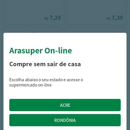
7,29
7,39
R$
R$
Arasuper On-line
Compre sem sair de casa
Escolha abaixo o seu estado e acesse o
only
cotton
supermercado on-line
Água Oxigenada Cremosa Only
band aid Curativo Ban-Sept
40 Volumes Embalagem 100Ml
Anti Séptico Embalagem 35
Un
3,69
8,99
R$
R$