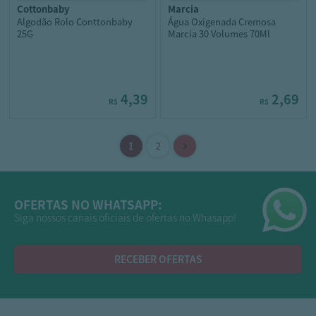
cottonbaby
marcia
Algodão Rolo Conttonbaby
Água Oxigenada Cremosa
25G
Marcia 30 Volumes 70Ml
4,39
2,69
R$
R$
OFERTAS NO WHATSAPP:
Siga nossos canais oficiais de ofertas no Whasapp!
RECEBER OFERTAS