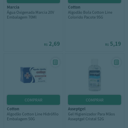
marcia
cotton
Água Oxigenada Marcia 20V
Algodão Bola Cotton Line
Embalagem 70Ml
Colorido Pacote 95G
2,69
5,19
R$
R$
cotton
asseptgel
Algodão Cotton Line Hidrófilo
Gel Higienizador Para Mãos
Embalagem 50G
Asseptgel Cristal 52G