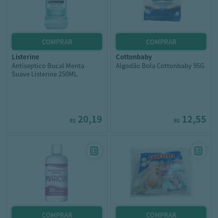
listerine
cottonbaby
Antiseptico Bucal Menta
Algodão Bola Cottonbaby 95G
Suave Listerine 250ML
20,19
12,55
R$
R$