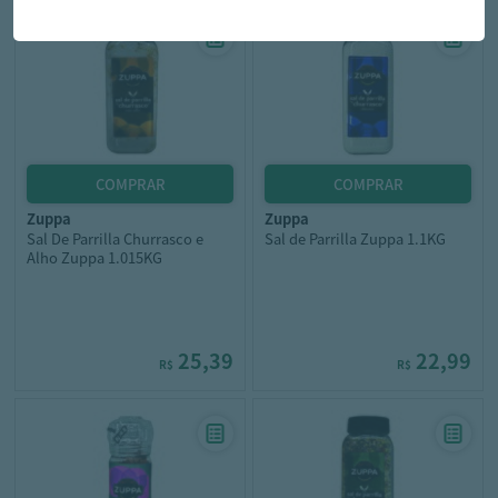
zuppa
zuppa
Sal De Parrilla Churrasco e
Sal de Parrilla Zuppa 1.1KG
Alho Zuppa 1.015KG
25,39
22,99
R$
R$