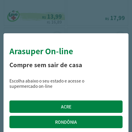
13,99
17,99
R$
R$
16,89
R$
Arasuper On-line
Compre sem sair de casa
Escolha abaixo o seu estado e acesse o
br spices
leve crock
supermercado on-line
SAL PARRILLA BR SPICES
Sal Marinho Leve Crock
1.010KG CARNE
Integral 250g
27,99
12,59
R$
R$