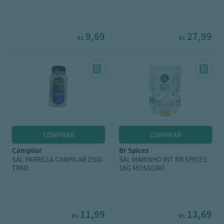
9,69
27,99
R$
R$
campilar
br spices
SAL PARRILLA CAMPILAR 250G
SAL MARINHO INT BR SPICES
TRAD
1KG MOSSORO
11,99
13,69
R$
R$