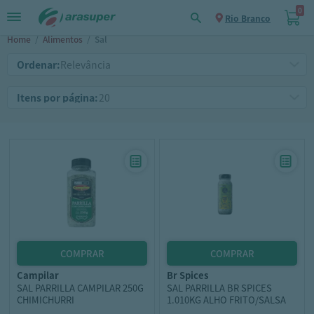
0
Rio Branco
Home
/
Alimentos
/
Sal
Ordenar:
Itens por página:
campilar
br spices
SAL PARRILLA CAMPILAR 250G
SAL PARRILLA BR SPICES
CHIMICHURRI
1.010KG ALHO FRITO/SALSA