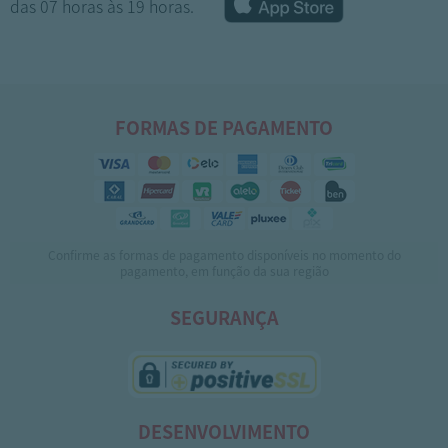
das 07 horas às 19 horas.
FORMAS DE PAGAMENTO
Confirme as formas de pagamento disponíveis no momento do
1
2
3
pagamento, em função da sua região
SEGURANÇA
DESENVOLVIMENTO