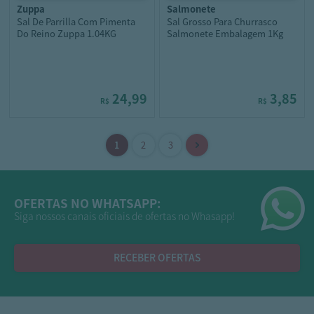
zuppa
salmonete
Sal De Parrilla Com Pimenta
Sal Grosso Para Churrasco
Do Reino Zuppa 1.04KG
Salmonete Embalagem 1Kg
24,99
3,85
R$
R$
OFERTAS NO WHATSAPP:
Siga nossos canais oficiais de ofertas no Whasapp!
RECEBER OFERTAS