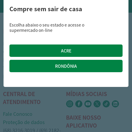
Compre sem sair de casa
Escolha abaixo o seu estado e acesse o
supermercado on-line
INSTITUCIONAL
DÚVIDAS FREQUENTES
Nossas lojas
Como comprar
Cartão Arasuper
Opções de entrega
Leve mais
Privacidade
Trabalhe Conosco
Trocas e devoluções
Portal do colaborador
Formas de pagamento
CENTRAL DE
MÍDIAS SOCIAIS
ATENDIMENTO
Fale Conosco
BAIXE NOSSO
Proteção de dados
APLICATIVO
(68) 3216-3019 / (69) 2182-