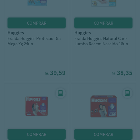
huggies
huggies
Fralda Huggies Protecao Dia
Fralda Huggies Natural Care
Mega Xg 24un
Jumbo Recem Nascido 18un
39,59
38,35
R$
R$