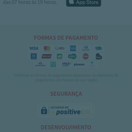
das 07 horas às 19 horas.
FORMAS DE PAGAMENTO
Confirme as formas de pagamento disponíveis no momento do
1
2
3
4
5
pagamento, em função da sua região
SEGURANÇA
DESENVOLVIMENTO