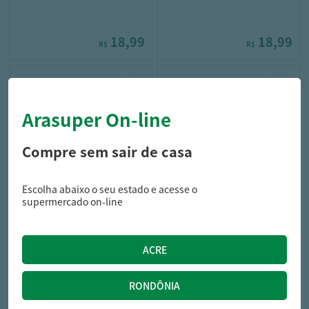
18,99
18,99
R$
R$
Arasuper On-line
Compre sem sair de casa
Escolha abaixo o seu estado e acesse o
huggies
salon line
supermercado on-line
Condicionador Huggies Kids
Pomada Modeladora Salon
Cachinhos Poderosos 360ml
Line Forte 60g
23,25
17,39
R$
R$