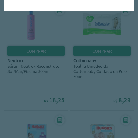
neutrox
cottonbaby
Sérum Neutrox Reconstrutor
Toalha Umedecida
Sol/Mar/Piscina 300ml
Cottonbaby Cuidado da Pele
50un
18,25
8,29
R$
R$