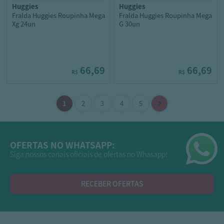
huggies
huggies
Fralda Huggies Roupinha Mega
Fralda Huggies Roupinha Mega
Xg 24un
G 30un
66,69
66,69
R$
R$
OFERTAS NO WHATSAPP:
Siga nossos canais oficiais de ofertas no Whasapp!
RECEBER OFERTAS