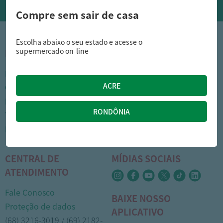
Compre sem sair de casa
Escolha abaixo o seu estado e acesse o
supermercado on-line
INSTITUCIONAL
DÚVIDAS FREQUENTES
Nossas lojas
Como comprar
Cartão Arasuper
Opções de entrega
Leve mais
Privacidade
Trabalhe Conosco
Trocas e devoluções
Portal do colaborador
Formas de pagamento
CENTRAL DE
MÍDIAS SOCIAIS
ATENDIMENTO
Fale Conosco
BAIXE NOSSO
Proteção de dados
APLICATIVO
(68) 3216-3019 / (69) 2182-