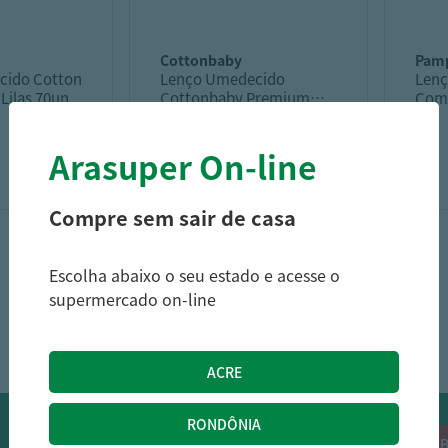
cottonbaby
pam
cido Cotton
Lenço Umedecido
Lenç
 Lilas 70un
Cottonbaby Premium
Com
Recém Nascido 50Un
Arasuper On-line
5,29
8,29
R$
R$
Compre sem sair de casa
Escolha abaixo o seu estado e acesse o
supermercado on-line
1
OFERTAS NO WHATSAPP:
Siga nossos canais oficiais de ofertas no
RECEB