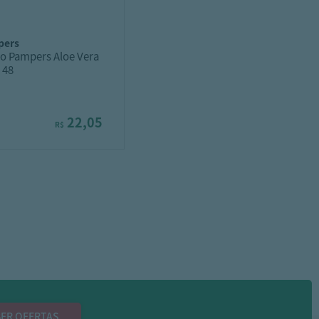
pers
o Pampers Aloe Vera
 48
22,05
R$
ER OFERTAS