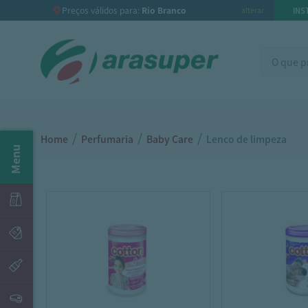
Preços válidos para:
Rio Branco
INS
alterar
/
/
/
Home
Perfumaria
Baby Care
Lenco de limpeza
Menu