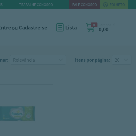
IS
TRABALHE CONOSCO
FALE CONOSCO
FOLHETO
0
Carrinho R$
Entre
ou
Cadastre-se
Lista
0,00
nar:
Itens por página: