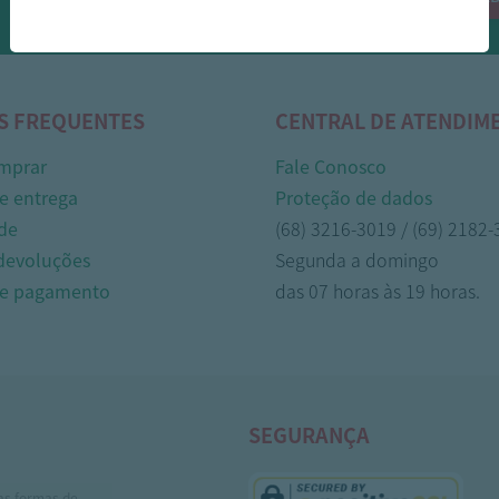
Whasapp!
S FREQUENTES
CENTRAL DE ATENDIM
mprar
Fale Conosco
e entrega
Proteção de dados
de
(68) 3216-3019 / (69) 2182
 devoluções
Segunda a domingo
de pagamento
das 07 horas às 19 horas.
SEGURANÇA
as formas de