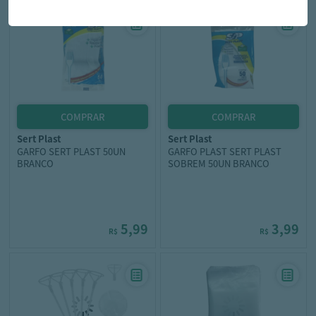
sert plast
sert plast
GARFO SERT PLAST 50UN
GARFO PLAST SERT PLAST
BRANCO
SOBREM 50UN BRANCO
5,99
3,99
R$
R$