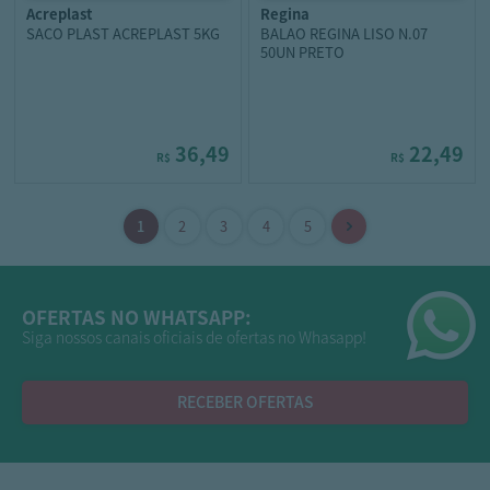
acreplast
regina
SACO PLAST ACREPLAST 5KG
BALAO REGINA LISO N.07
50UN PRETO
36,49
22,49
R$
R$
OFERTAS NO WHATSAPP:
Siga nossos canais oficiais de ofertas no Whasapp!
RECEBER OFERTAS