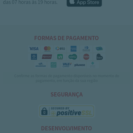
das 07 horas às 19 horas.
FORMAS DE PAGAMENTO
Confirme as formas de pagamento disponíveis no momento do
1
2
3
4
5
pagamento, em função da sua região
SEGURANÇA
DESENVOLVIMENTO