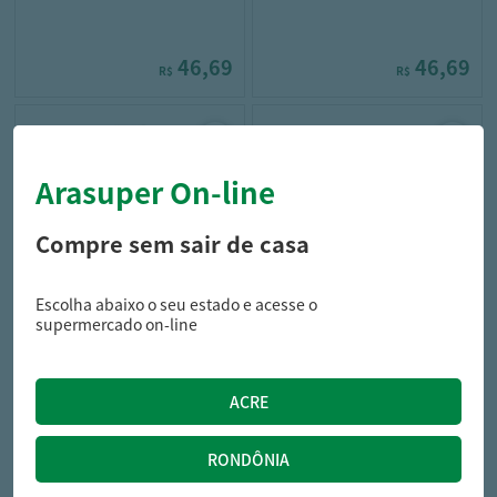
46,69
46,69
R$
R$
Arasuper On-line
Compre sem sair de casa
Escolha abaixo o seu estado e acesse o
totalplast
mili
supermercado on-line
COPO DESC TOTALPLAST
GUARD PAPEL MILI FD 23X22.5
500ML 50UN BRANCO
50UN
12,99
4,65
R$
R$