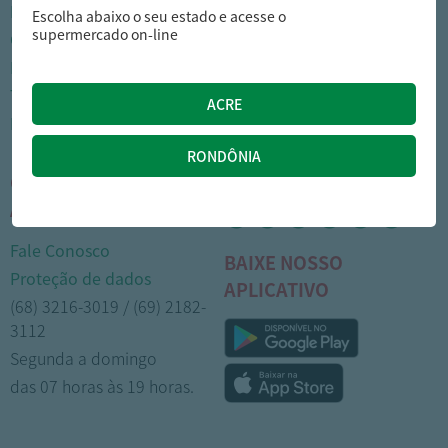
Nossas lojas
Como comprar
Escolha abaixo o seu estado e acesse o
supermercado on-line
Cartão Arasuper
Opções de entrega
Leve mais
Privacidade
Trabalhe Conosco
Trocas e devoluções
Portal do colaborador
Formas de pagamento
CENTRAL DE
MÍDIAS SOCIAIS
ATENDIMENTO
Fale Conosco
BAIXE NOSSO
Proteção de dados
APLICATIVO
(68) 3216-3019 / (69) 2182-
3112
Segunda a domingo
das 07 horas às 19 horas.