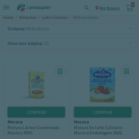
0
Rio Branco
Home
/
Alimentos
/
Leite Cremoso
/
Mistura lactea
Ordenar:
Itens por página:
mococa
mococa
Mistura Láctea Condensada
Mistura De Leite Culinário
Mococa 395G
Mococa Embalagem 200G