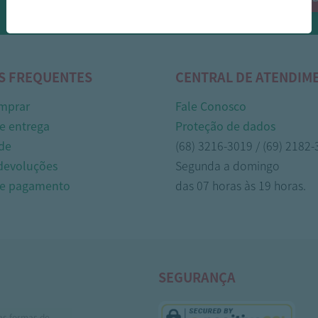
Whasapp!
S FREQUENTES
CENTRAL DE ATENDIM
mprar
Fale Conosco
e entrega
Proteção de dados
de
(68) 3216-3019 / (69) 2182
 devoluções
Segunda a domingo
de pagamento
das 07 horas às 19 horas.
SEGURANÇA
as formas de