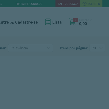
IS
TRABALHE CONOSCO
FALE CONOSCO
FOLHETO
0
Carrinho R$
Entre
ou
Cadastre-se
Lista
0,00
nar:
Itens por página: