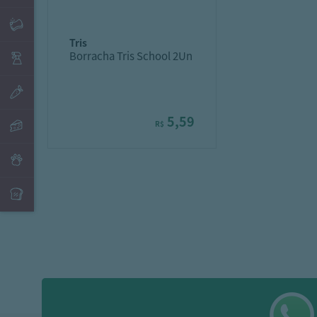
tris
Borracha Tris School 2Un
5,59
R$