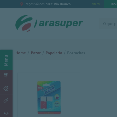
Preços válidos para:
Rio Branco
INS
alterar
/
/
/
Home
Bazar
Papelaria
Borrachas
Menu