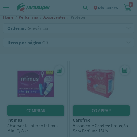
0
Rio Branco
Home
/
Perfumaria
/
Absorventes
/
Protetor
Ordenar:
Itens por página:
intimus
carefree
Absorvente Interno Intimus
Absorvente Carefree Proteção
Mini C/ 8Un
Sem Perfume 15Un