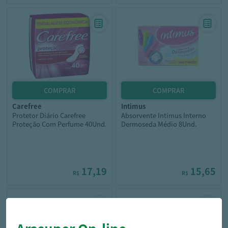
carefree
intimus
Protetor Diário Carefree
Absorvente Intimus Interno
Proteção Com Perfume 40Und.
Dermoseda Médio 8Und.
17,19
15,65
R$
R$