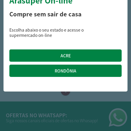
Arasuper On-line
Compre sem sair de casa
Escolha abaixo o seu estado e acesse o
intimus
intimus
supermercado on-line
Absorvente Intimus Interno
Protetor Diário Intimus
Dermoseda Super 8Und.
Antibacteriana Suave 15Und
15,65
8,49
R$
R$
OFERTAS NO WHATSAPP:
Siga nossos canais oficiais de ofertas no Whasapp!