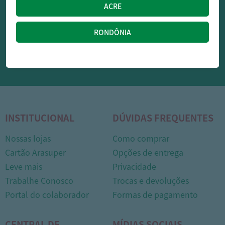
OFERTAS NO WHATSAPP:
Siga nossos canais oficiais de ofertas no Whasapp!
RECEBER OFERTAS
INSTITUCIONAL
DÚVIDAS FREQUENTES
Nossas lojas
Como comprar
1
Cartão Arasuper
Opções de entrega
Leve mais
Privacidade
Trabalhe Conosco
Trocas e devoluções
Portal do colaborador
Formas de pagamento
CENTRAL DE
MÍDIAS SOCIAIS