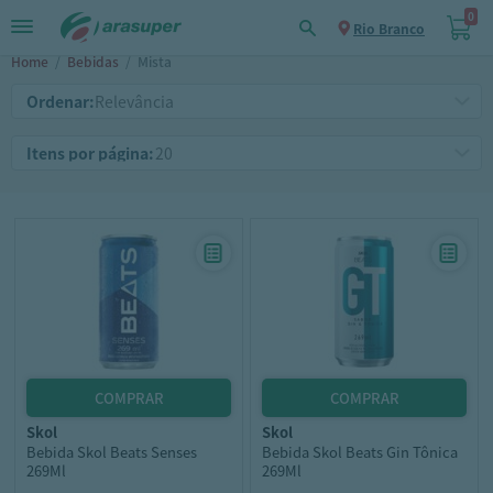
0
Rio Branco
Home
/
Bebidas
/
Mista
Ordenar:
Itens por página:
skol
skol
Bebida Skol Beats Senses
Bebida Skol Beats Gin Tônica
269Ml
269Ml