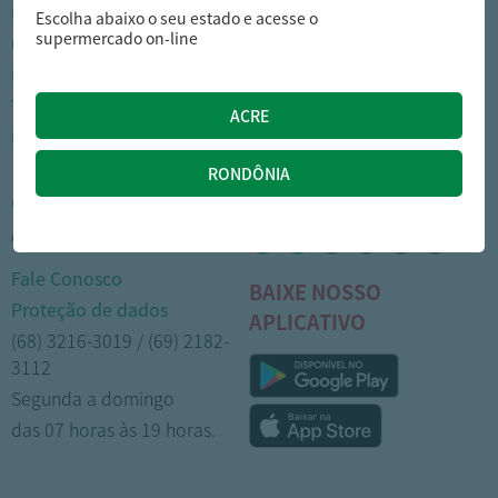
Nossas lojas
Como comprar
Escolha abaixo o seu estado e acesse o
supermercado on-line
Cartão Arasuper
Opções de entrega
Leve mais
Privacidade
Trabalhe Conosco
Trocas e devoluções
Portal do colaborador
Formas de pagamento
CENTRAL DE
MÍDIAS SOCIAIS
ATENDIMENTO
Fale Conosco
BAIXE NOSSO
Proteção de dados
APLICATIVO
(68) 3216-3019 / (69) 2182-
3112
Segunda a domingo
das 07 horas às 19 horas.