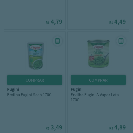
4,79
4,49
R$
R$
fugini
fugini
Ervilha Fugini Sach 170G
Ervilha Fugini A Vapor Lata
170G
3,49
4,89
R$
R$