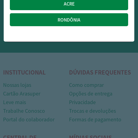
OFERTAS NO WHATSAPP:
Siga nossos canais oficiais de ofertas no Whasapp!
RECEBER OFERTAS
INSTITUCIONAL
DÚVIDAS FREQUENTES
Nossas lojas
Como comprar
1
Cartão Arasuper
Opções de entrega
Leve mais
Privacidade
Trabalhe Conosco
Trocas e devoluções
Portal do colaborador
Formas de pagamento
CENTRAL DE
MÍDIAS SOCIAIS