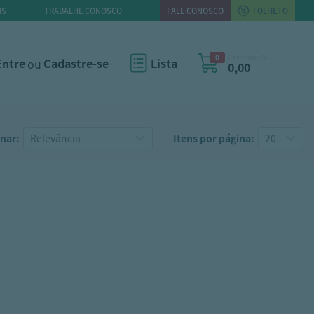
IS
TRABALHE CONOSCO
FALE CONOSCO
FOLHETO
0
Carrinho R$
Entre
ou
Cadastre-se
Lista
0,00
nar:
Itens por página: