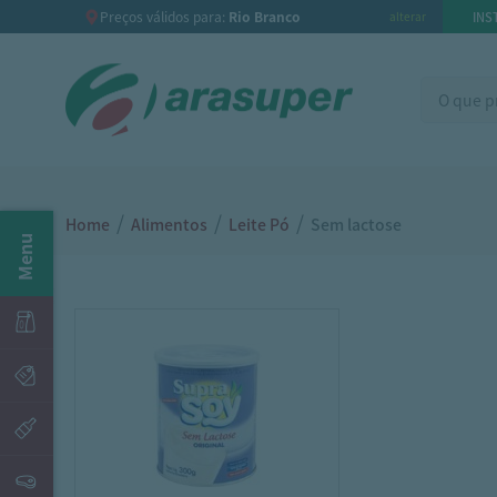
Preços válidos para:
Rio Branco
INS
alterar
/
/
/
Home
Alimentos
Leite Pó
Sem lactose
Menu