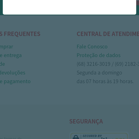
Whasapp!
S FREQUENTES
CENTRAL DE ATENDIM
mprar
Fale Conosco
e entrega
Proteção de dados
de
(68) 3216-3019 / (69) 2182
 devoluções
Segunda a domingo
de pagamento
das 07 horas às 19 horas.
SEGURANÇA
as formas de