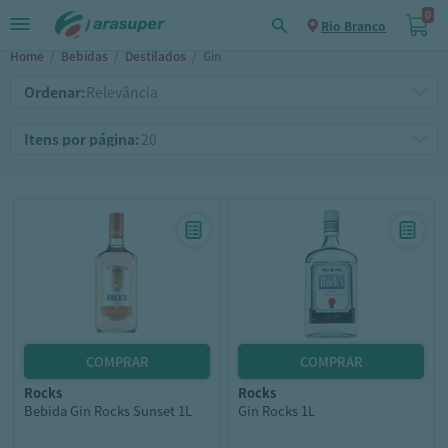
0
Rio Branco
Home
/
Bebidas
/
Destilados
/
Gin
Ordenar:
Itens por página:
rocks
rocks
Bebida Gin Rocks Sunset 1L
Gin Rocks 1L