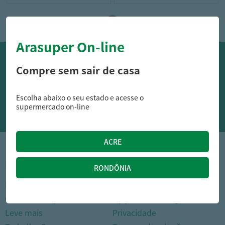
Arasuper On-line
OFERTAS NO WHATSAPP:
Compre sem sair de casa
Siga nossos canais oficiais de ofertas no Whasapp!
Escolha abaixo o seu estado e acesse o
RECEBER OFERTAS
supermercado on-line
1
INSTITUCIONAL
DÚVIDAS FREQUENTES
Nossas lojas
Como comprar
Cartão Arasuper
Opções de entrega
Leve mais
Privacidade