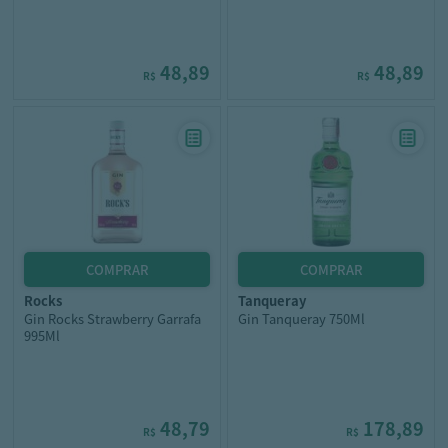
48,89
48,89
R$
R$
rocks
tanqueray
Gin Rocks Strawberry Garrafa
Gin Tanqueray 750Ml
995Ml
48,79
178,89
R$
R$