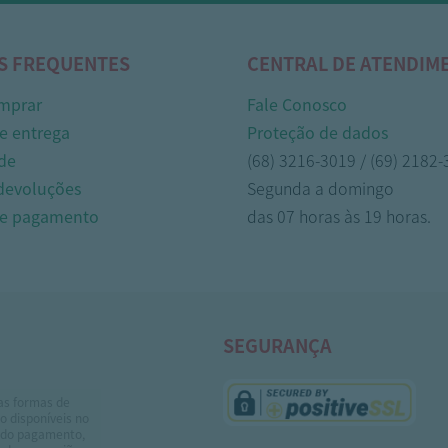
S FREQUENTES
CENTRAL DE ATENDIM
mprar
Fale Conosco
e entrega
Proteção de dados
de
(68) 3216-3019 / (69) 2182
 devoluções
Segunda a domingo
de pagamento
das 07 horas às 19 horas.
SEGURANÇA
as formas de
 disponíveis no
do pagamento,