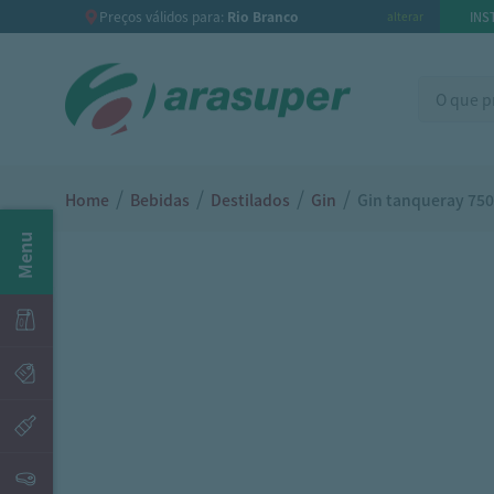
Preços válidos para:
Rio Branco
INS
alterar
/
/
/
/
Home
Bebidas
Destilados
Gin
Gin tanqueray 75
Menu