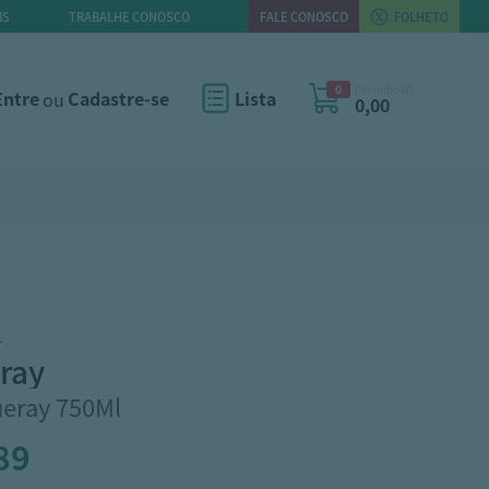
IS
TRABALHE CONOSCO
FALE CONOSCO
FOLHETO
0
Carrinho R$
Entre
ou
Cadastre-se
Lista
0,00
1
ray
eray 750Ml
89