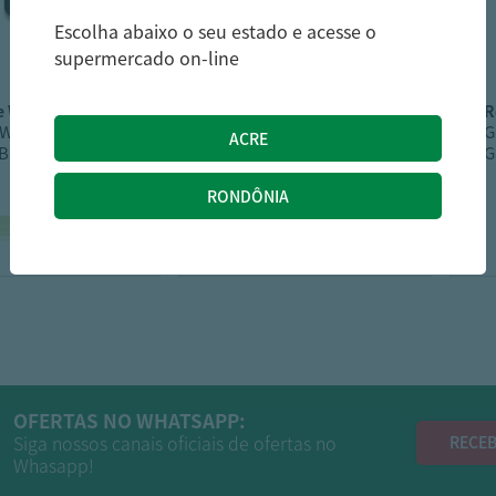
Escolha abaixo o seu estado e acesse o
supermercado on-line
e walker
campari
 Whisky Johnnie
Bebida Bitter Campari
G
Black Label 1L
998ml
G
213,39
73,89
R$
R$
224,89
R$
OFERTAS NO WHATSAPP:
Siga nossos canais oficiais de ofertas no
RECEB
Whasapp!