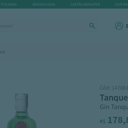
TITUCIONAL
NOSSAS LOJAS
CARTÃO ARASUPER
LEVE MA
0ml
Cód: 14708
tanque
Gin Tanqu
178,
R$