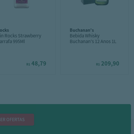
rocks
buchanan's
in Rocks Strawberry
Bebida Whisky
arrafa 995Ml
Buchanan's 12 Anos 1L
48,79
209,90
R$
R$
ER OFERTAS