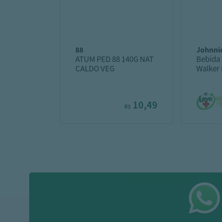
88
johnni
ATUM PED 88 140G NAT
Bebida
CALDO VEG
Walker 
10,49
R$