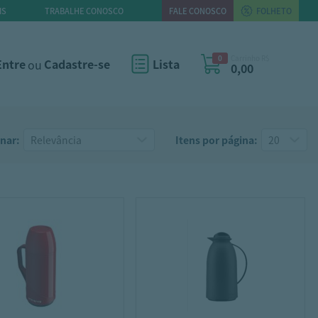
IS
TRABALHE CONOSCO
FALE CONOSCO
FOLHETO
0
Carrinho R$
Entre
ou
Cadastre-se
Lista
0,00
nar:
Itens por página: