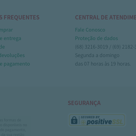
S FREQUENTES
CENTRAL DE ATENDIM
mprar
Fale Conosco
e entrega
Proteção de dados
de
(68) 3216-3019 / (69) 2182
 devoluções
Segunda a domingo
de pagamento
das 07 horas às 19 horas.
SEGURANÇA
as formas de
 disponíveis no
do pagamento,
 da sua região