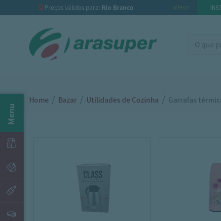
Preços válidos para:
Rio Branco
INS
alterar
/
/
/
Home
Bazar
Utilidades de Cozinha
Garrafas térmic
Menu