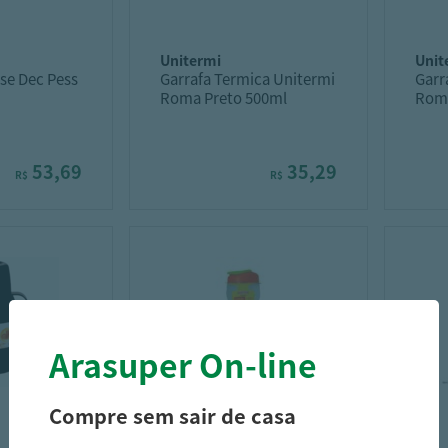
unitermi
uni
se Dec Pess
Garrafa Termica Unitermi
Garr
Roma Preto 500ml
Roma
53,69
35,29
R$
R$
Arasuper On-line
Compre sem sair de casa