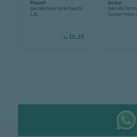
plasutil
gostar
Garrafa New York Plasutil
Garrafa Term
1.8L
Gostar Preto
18,29
R$