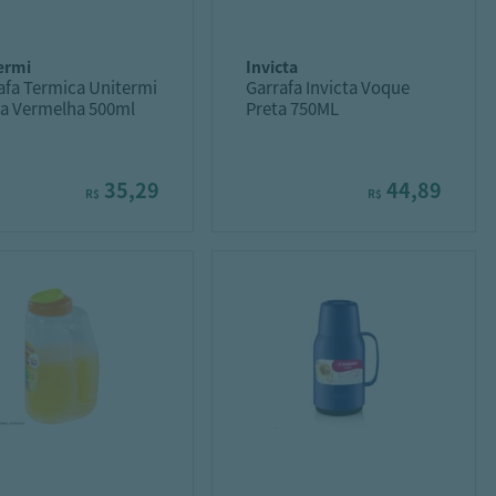
termi
invicta
afa Termica Unitermi
Garrafa Invicta Voque
 Vermelha 500ml
Preta 750ML
35,29
44,89
R$
R$