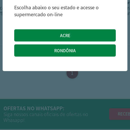
sanremo
san
Escolha abaixo o seu estado e acesse o
ica Sanremo
Garrafa Plástico Resonda
Garr
 750ML
Sanremo 1.6L
Sanr
supermercado on-line
42,09
12,49
R$
R$
1
OFERTAS NO WHATSAPP:
Siga nossos canais oficiais de ofertas no
RECEB
Whasapp!