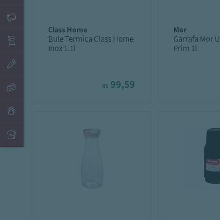
class home
mor
Bule Termica Class Home
Garrafa Mor U
Inox 1.1l
Prim 1l
99,59
R$