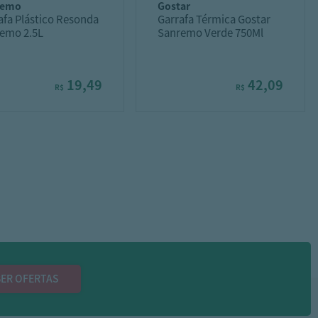
remo
gostar
afa Plástico Resonda
Garrafa Térmica Gostar
emo 2.5L
Sanremo Verde 750Ml
19,49
42,09
R$
R$
ER OFERTAS