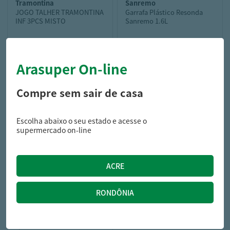
tramontina
sanremo
JOGO TALHER TRAMONTINA
Garrafa Plástico Resonda
INF 3PCS MISTO
Sanremo 1.6L
Arasuper On-line
47,89
12,49
R$
R$
Compre sem sair de casa
Escolha abaixo o seu estado e acesse o
supermercado on-line
brw
GARRAFA PLÁSTICA
P/CELULAR BRW