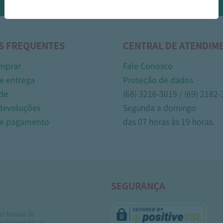
Whasapp!
S FREQUENTES
CENTRAL DE ATENDIM
mprar
Fale Conosco
e entrega
Proteção de dados
de
(68) 3216-3019 / (69) 2182
 devoluções
Segunda a domingo
de pagamento
das 07 horas às 19 horas.
SEGURANÇA
as formas de
 disponíveis no