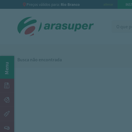
Preços válidos para:
Rio Branco
INS
alterar
Busca não encontrada
Menu