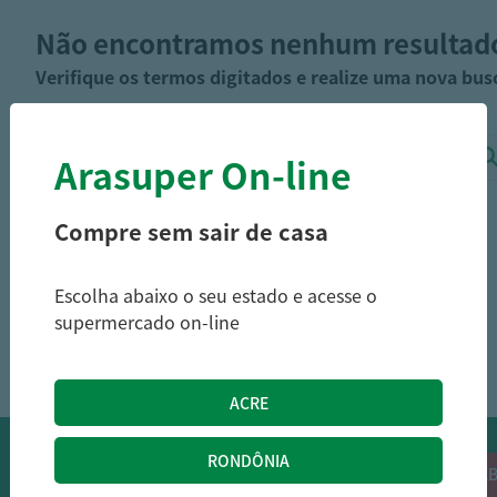
Não encontramos nenhum resultad
Verifique os termos digitados e realize uma nova bus
Arasuper On-line
Compre sem sair de casa
Escolha abaixo o seu estado e acesse o
supermercado on-line
OFERTAS NO WHATSAPP:
Siga nossos canais oficiais de ofertas no
RECEB