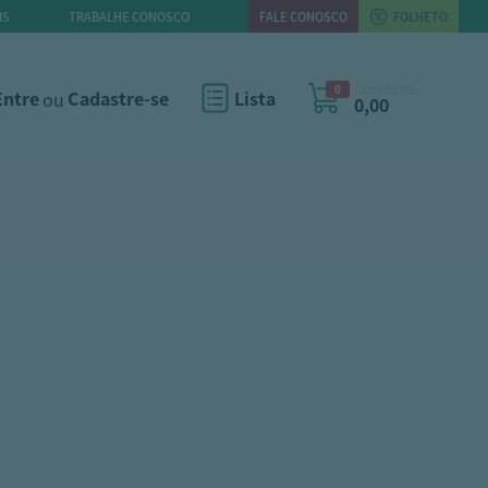
IS
TRABALHE CONOSCO
FALE CONOSCO
FOLHETO
0
Carrinho R$
Entre
ou
Cadastre-se
Lista
0,00