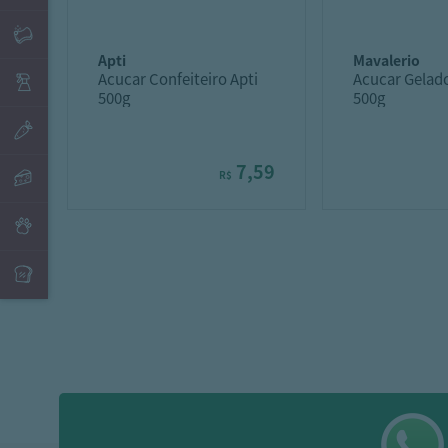
apti
mavalerio
Acucar Confeiteiro Apti
Acucar Gelad
500g
500g
7,59
R$