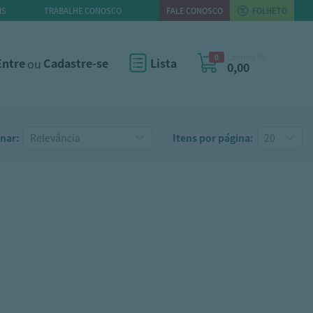
IS
TRABALHE CONOSCO
FALE CONOSCO
FOLHETO
0
Carrinho R$
Entre
ou
Cadastre-se
Lista
0,00
nar:
Itens por página: