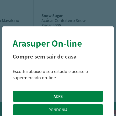
snow sugar
o Mavalerio
Açúcar Confeiteiro Snow
Sugar 500G
Arasuper On-line
20,69
8,49
R$
R$
Compre sem sair de casa
Escolha abaixo o seu estado e acesse o
supermercado on-line
1
OFERTAS NO WHATSAPP:
Siga nossos canais oficiais de ofertas no
RECEB