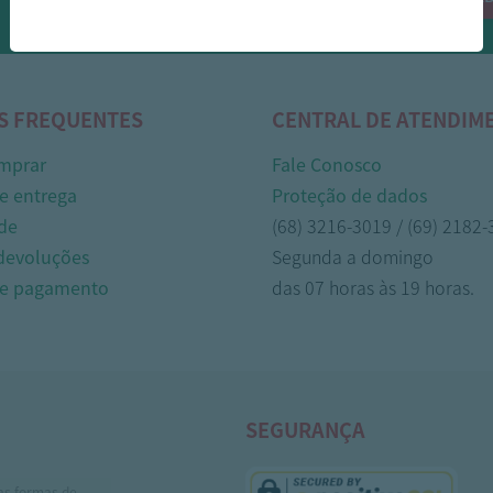
Whasapp!
S FREQUENTES
CENTRAL DE ATENDIM
mprar
Fale Conosco
e entrega
Proteção de dados
de
(68) 3216-3019 / (69) 2182
 devoluções
Segunda a domingo
de pagamento
das 07 horas às 19 horas.
SEGURANÇA
as formas de