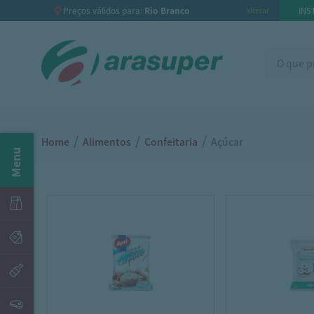
Preços válidos para:
Rio Branco
INS
alterar
/
/
/
Home
Alimentos
Confeitaria
Açúcar
Menu