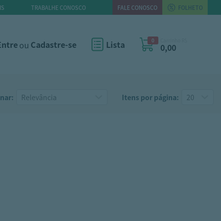
IS
TRABALHE CONOSCO
FALE CONOSCO
FOLHETO
0
Carrinho R$
Entre
ou
Cadastre-se
Lista
0,00
nar:
Itens por página: