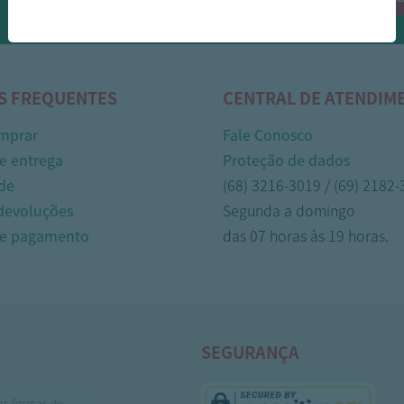
Whasapp!
S FREQUENTES
CENTRAL DE ATENDIM
mprar
Fale Conosco
e entrega
Proteção de dados
de
(68) 3216-3019 / (69) 2182
 devoluções
Segunda a domingo
de pagamento
das 07 horas às 19 horas.
SEGURANÇA
as formas de