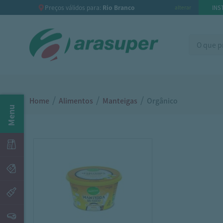
Preços válidos para:
Rio Branco
INS
alterar
/
/
/
Home
Alimentos
Manteigas
Orgânico
Menu