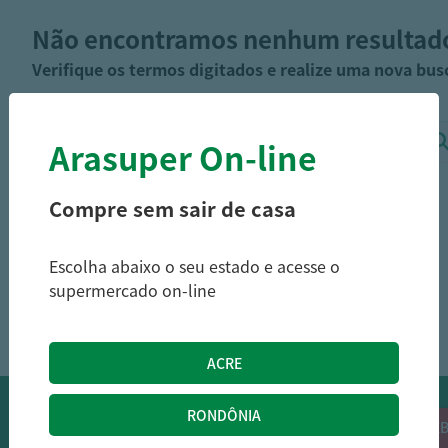
Não encontramos nenhum resultad
Verifique os termos digitados e realize uma nova bus
Arasuper On-line
Compre sem sair de casa
Escolha abaixo o seu estado e acesse o
supermercado on-line
OFERTAS NO WHATSAPP:
Siga nossos canais oficiais de ofertas no
RECEB