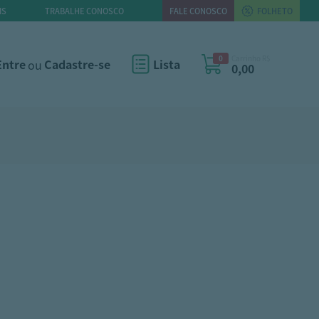
IS
TRABALHE CONOSCO
FALE CONOSCO
FOLHETO
0
Carrinho R$
Entre
ou
Cadastre-se
Lista
0,00