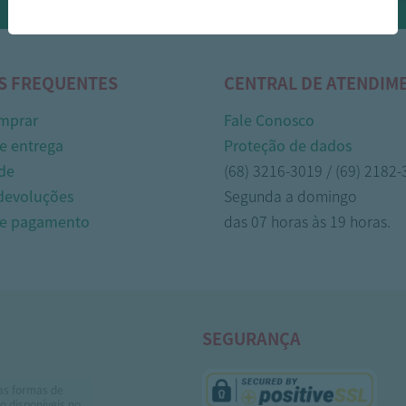
Whasapp!
S FREQUENTES
CENTRAL DE ATENDIM
mprar
Fale Conosco
e entrega
Proteção de dados
de
(68) 3216-3019 / (69) 2182
 devoluções
Segunda a domingo
de pagamento
das 07 horas às 19 horas.
SEGURANÇA
as formas de
 disponíveis no