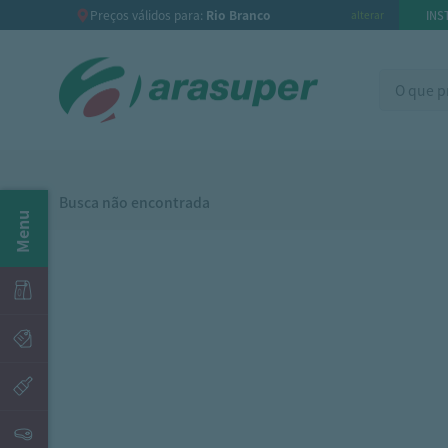
Preços válidos para:
Rio Branco
INS
alterar
Busca não encontrada
Menu