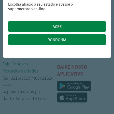
Nossas lojas
Como comprar
Escolha abaixo o seu estado e acesse o
supermercado on-line
Cartão Arasuper
Opções de entrega
Leve mais
Privacidade
Trabalhe Conosco
Trocas e devoluções
Portal do colaborador
Formas de pagamento
CENTRAL DE
MÍDIAS SOCIAIS
ATENDIMENTO
Fale Conosco
BAIXE NOSSO
Proteção de dados
APLICATIVO
(68) 3216-3019 / (69) 2182-
3112
Segunda a domingo
das 07 horas às 19 horas.