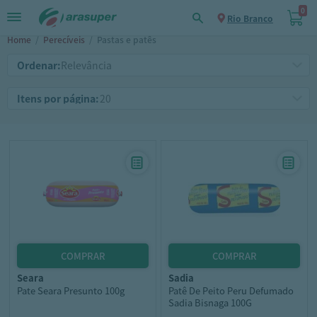
0
Rio Branco
Home
/
Perecíveis
/
Pastas e patês
Ordenar:
Itens por página:
seara
sadia
Pate Seara Presunto 100g
Patê De Peito Peru Defumado
Sadia Bisnaga 100G