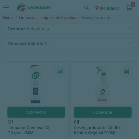
0
Rio Branco
Home
/
Limpeza
/
Limpeza de Cozinha
/
Desengordurante
Ordenar:
Itens por página:
cif
cif
Limpador Cremoso Cif
Desengordurante Cif Ultra
Original 450Ml
Rápido Original 500Ml