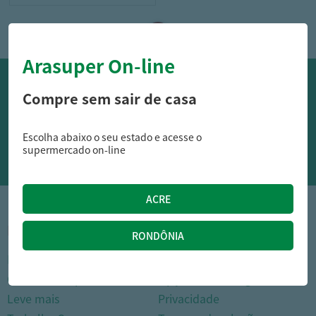
Arasuper On-line
OFERTAS NO WHATSAPP:
Compre sem sair de casa
Siga nossos canais oficiais de ofertas no Whasapp!
Escolha abaixo o seu estado e acesse o
RECEBER OFERTAS
supermercado on-line
1
INSTITUCIONAL
DÚVIDAS FREQUENTES
Nossas lojas
Como comprar
Cartão Arasuper
Opções de entrega
Leve mais
Privacidade