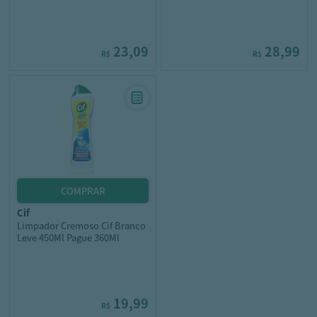
23,09
28,99
R$
R$
cif
Limpador Cremoso Cif Branco
Leve 450Ml Pague 360Ml
19,99
R$