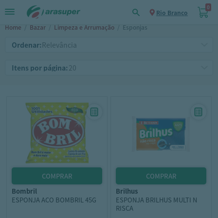
0
Rio Branco
Home
/
Bazar
/
Limpeza e Arrumação
/
Esponjas
Ordenar:
Itens por página:
bombril
brilhus
ESPONJA ACO BOMBRIL 45G
ESPONJA BRILHUS MULTI N
RISCA