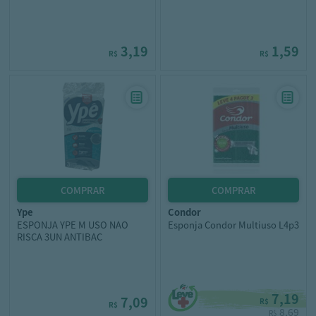
3,19
1,59
R$
R$
ype
condor
ESPONJA YPE M USO NAO
Esponja Condor Multiuso L4p3
RISCA 3UN ANTIBAC
7,19
7,09
R$
R$
8,69
R$