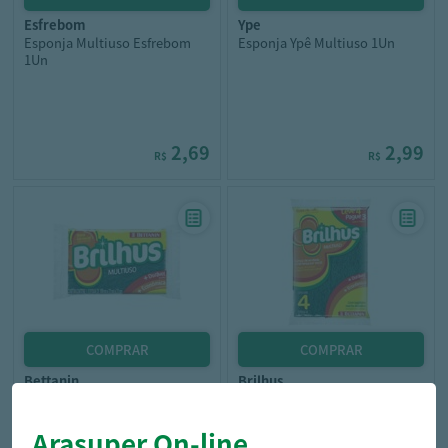
esfrebom
ype
Esponja Multiuso Esfrebom
Esponja Ypê Multiuso 1Un
1Un
2,69
2,99
R$
R$
bettanin
brilhus
Esponja Multiuso Bettanin
Esponja Multiuso Brilhus Leve
Brilhus Und
4 Pague 3
Arasuper On-line