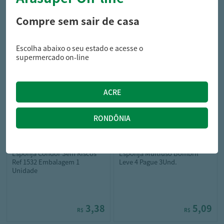
Compre sem sair de casa
0,98
4,89
R$
R$
1,19
R$
Escolha abaixo o seu estado e acesse o
supermercado on-line
condor
bombril
Esponja Condor Sem Riscos
Esponja Multiuso Bombril
Ref 1532 Embalagem 1
Leve 4 Pague 3Und.
Unidade
3,38
5,09
R$
R$