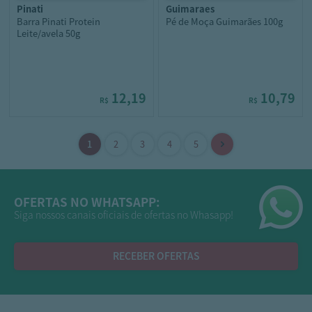
pinati
guimaraes
Barra Pinati Protein
Pé de Moça Guimarães 100g
Leite/avela 50g
12,19
10,79
R$
R$
OFERTAS NO WHATSAPP:
Siga nossos canais oficiais de ofertas no Whasapp!
RECEBER OFERTAS