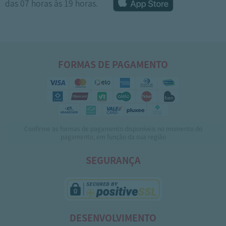
das 07 horas às 19 horas.
FORMAS DE PAGAMENTO
Confirme as formas de pagamento disponíveis no momento do
1
2
3
4
5
pagamento, em função da sua região
SEGURANÇA
DESENVOLVIMENTO