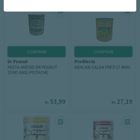
dr peanut
predilecta
PASTA AMEND DR PEANUT
ABACAXI CALDA PRED LT 400G
ZERO 600G PISTACHE
53,99
27,19
R$
R$