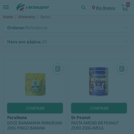
0
Rio Branco
Home
/
Alimentos
/
Doces
Ordenar:
Itens por página:
paraibuna
dr peanut
DOCE BANANINHA PARAIBUNA
PASTA AMEND DR PEANUT
200G PINGO BANANA
ZERO 250G AVELA