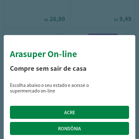
26,99
9,49
R$
R$
Arasuper On-line
Compre sem sair de casa
Escolha abaixo o seu estado e acesse o
paraibuna
florestal
supermercado on-line
DOCE BANANINHA PARAIBUNA
GOMA FLORESTAL 150G
ZERO 70G T MONICA
PRINCESS
9,99
4,59
R$
R$