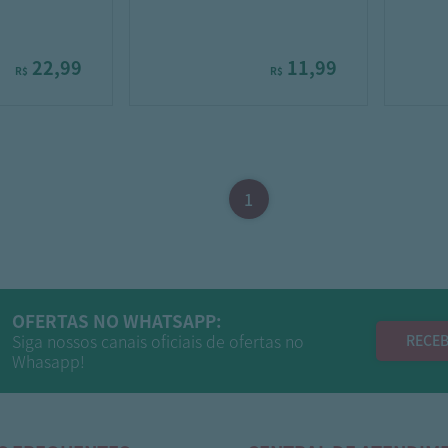
22,99
11,99
R$
R$
1
OFERTAS NO WHATSAPP:
Siga nossos canais oficiais de ofertas no
RECEB
Whasapp!