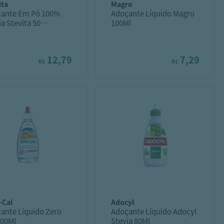
ita
magro
ante Em Pó 100%
Adoçante Líquido Magro
ia Stevita 50
100Ml
ades Sachê
12,79
7,29
R$
R$
o-cal
adocyl
ante Líquido Zero
Adoçante Líquido Adocyl
100Ml
Stevia 80Ml