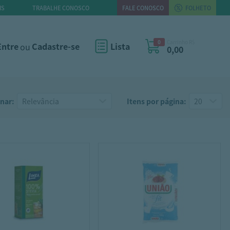
IS
TRABALHE CONOSCO
FALE CONOSCO
FOLHETO
0
Carrinho R$
Entre
ou
Cadastre-se
Lista
0,00
nar:
Itens por página: