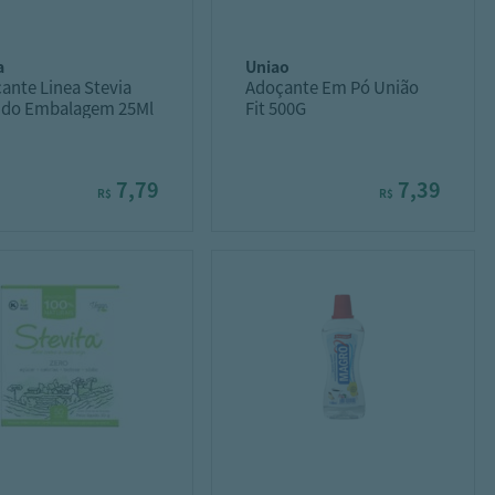
a
uniao
ante Linea Stevia
Adoçante Em Pó União
ido Embalagem 25Ml
Fit 500G
7,79
7,39
R$
R$