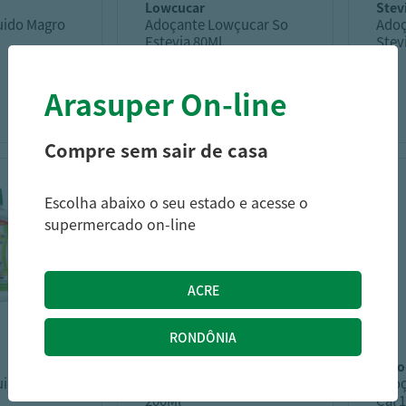
lowcucar
stev
uido Magro
Adoçante Lowçucar So
Adoç
Estevia 80Ml
Stev
unid
Arasuper On-line
10,78
31,19
R$
R$
Compre sem sair de casa
Escolha abaixo o seu estado e acesse o
supermercado on-line
magro
zer
ido Stevia
Adoçante Magro Diet
Adoç
200Ml
Cal 