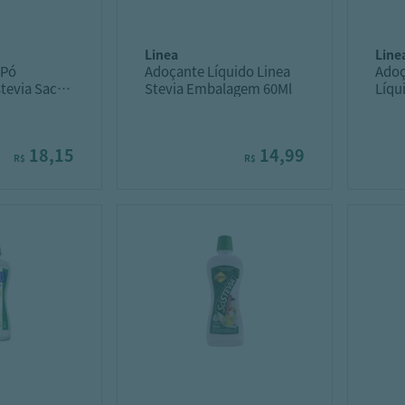
linea
line
 Pó
Adoçante Líquido Linea
Adoç
tevia Sachê
Stevia Embalagem 60Ml
Líqu
18,15
14,99
R$
R$