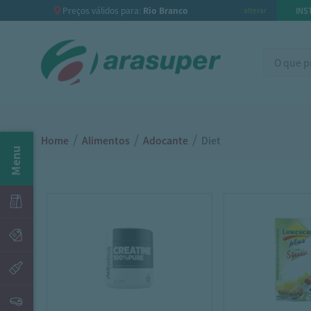
Preços válidos para:
Rio Branco
INS
alterar
/
/
/
Home
Alimentos
Adocante
Diet
Menu