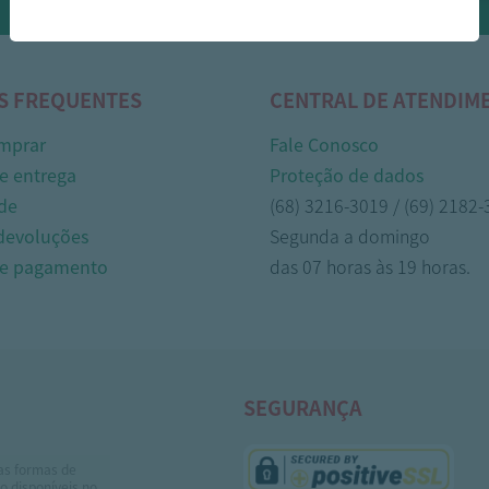
Whasapp!
S FREQUENTES
CENTRAL DE ATENDIM
mprar
Fale Conosco
e entrega
Proteção de dados
de
(68) 3216-3019 / (69) 2182
 devoluções
Segunda a domingo
de pagamento
das 07 horas às 19 horas.
SEGURANÇA
as formas de
 disponíveis no