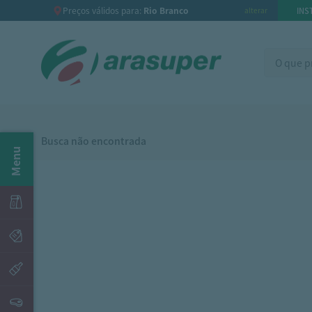
Preços válidos para:
Rio Branco
INS
alterar
Busca não encontrada
Menu