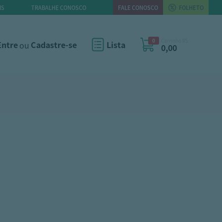
IS
TRABALHE CONOSCO
FALE CONOSCO
FOLHETO
0
Carrinho R$
Entre
ou
Cadastre-se
Lista
0,00