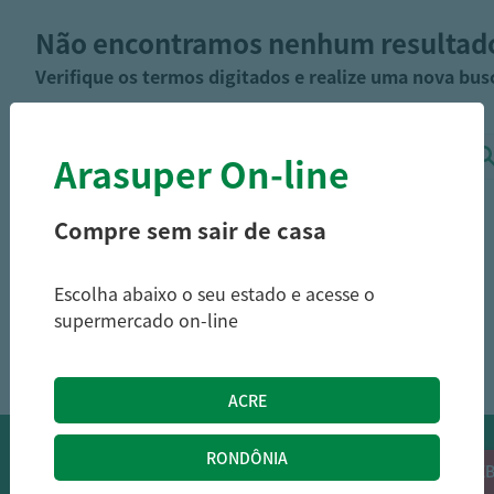
Não encontramos nenhum resultad
Verifique os termos digitados e realize uma nova bus
Arasuper On-line
Compre sem sair de casa
Escolha abaixo o seu estado e acesse o
supermercado on-line
OFERTAS NO WHATSAPP:
Siga nossos canais oficiais de ofertas no
RECEB