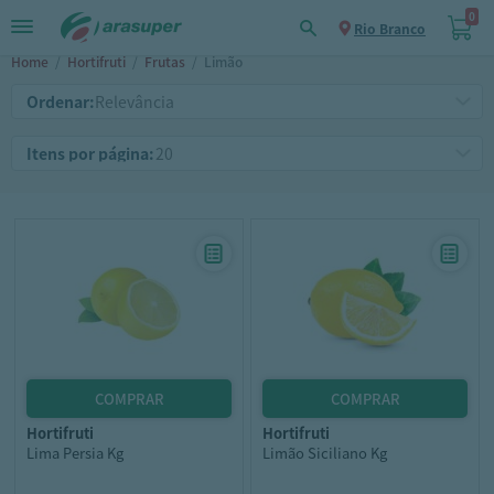
0
Rio Branco
Home
/
Hortifruti
/
Frutas
/
Limão
Ordenar:
Itens por página:
hortifruti
hortifruti
Lima Persia Kg
Limão Siciliano Kg