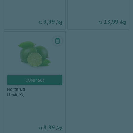
9,99
13,99
/kg
/kg
R$
R$
hortifruti
Limão Kg
8,99
/kg
R$