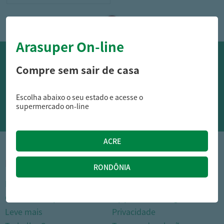
Arasuper On-line
OFERTAS NO WHATSAPP:
Compre sem sair de casa
Siga nossos canais oficiais de ofertas no Whasapp!
Escolha abaixo o seu estado e acesse o
RECEBER OFERTAS
supermercado on-line
1
INSTITUCIONAL
DÚVIDAS FREQUENTES
Nossas lojas
Como comprar
Cartão Arasuper
Opções de entrega
Leve mais
Privacidade