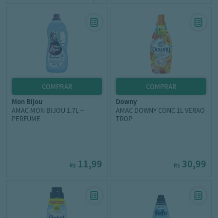
mon bijou
downy
AMAC MON BIJOU 1.7L +
AMAC DOWNY CONC 1L VERAO
PERFUME
TROP
11,99
30,99
R$
R$