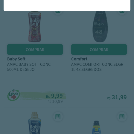
baby soft
comfort
AMAC BABY SOFT CONC
AMAC COMFORT CONC SEGR
500ML DESEJO
1L 48 SEGREDOS
9,99
31,99
R$
R$
10,99
R$