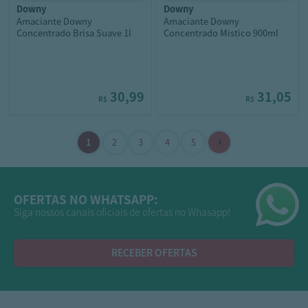
downy
downy
Amaciante Downy
Amaciante Downy
Concentrado Brisa Suave 1l
Concentrado Mistico 900ml
30,99
31,05
R$
R$
OFERTAS NO WHATSAPP:
Siga nossos canais oficiais de ofertas no Whasapp!
RECEBER OFERTAS