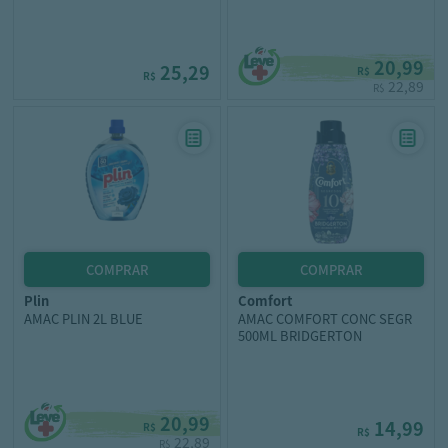
20,99
25,29
R$
R$
22,89
R$
plin
comfort
AMAC PLIN 2L BLUE
AMAC COMFORT CONC SEGR
500ML BRIDGERTON
20,99
14,99
R$
R$
22,89
R$