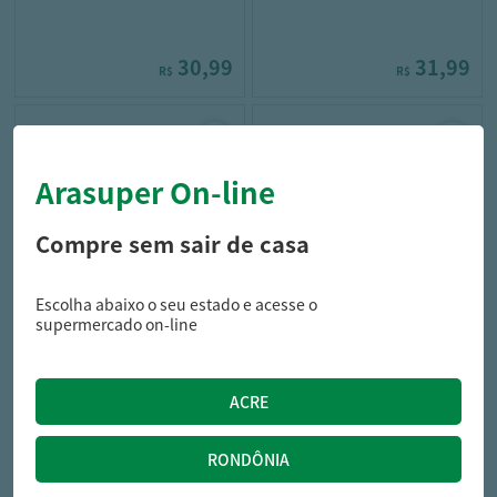
30,99
31,99
R$
R$
Arasuper On-line
Compre sem sair de casa
Escolha abaixo o seu estado e acesse o
downy
baby soft
supermercado on-line
AMAC DOWNY CONC SACH
AMAC BABY SOFT CONC
750ML BRISA SUAVE
500ML PUREZA
9,99
21,89
R$
R$
10,99
R$