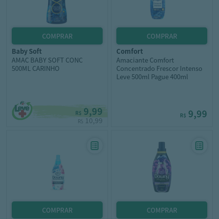
baby soft
comfort
AMAC BABY SOFT CONC
Amaciante Comfort
500ML CARINHO
Concentrado Frescor Intenso
Leve 500ml Pague 400ml
9,99
9,99
R$
R$
10,99
R$