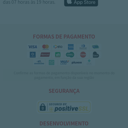
das 07 horas às 19 horas.
FORMAS DE PAGAMENTO
Confirme as formas de pagamento disponíveis no momento do
1
2
3
4
5
pagamento, em função da sua região
SEGURANÇA
DESENVOLVIMENTO