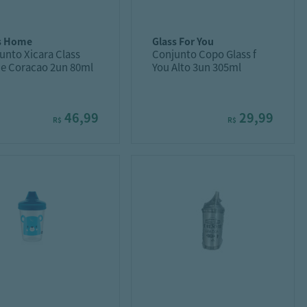
ss home
glass for you
unto Xicara Class
Conjunto Copo Glass f
 Coracao 2un 80ml
You Alto 3un 305ml
46,99
29,99
R$
R$