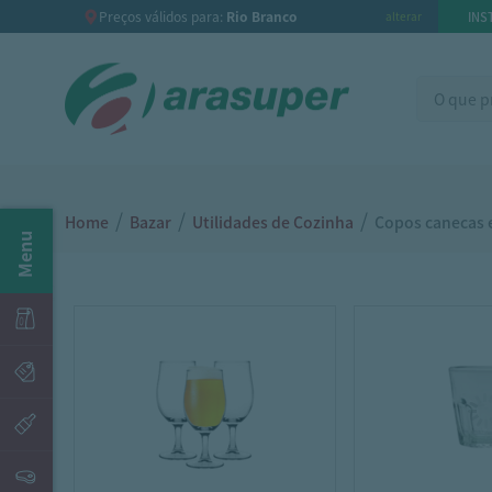
Preços válidos para:
Rio Branco
INS
alterar
/
/
/
Home
Bazar
Utilidades de Cozinha
Copos canecas 
Menu