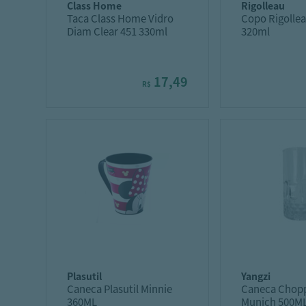
class home
rigolleau
Taca Class Home Vidro
Copo Rigolle
Diam Clear 451 330ml
320ml
17,49
R$
plasutil
yangzi
Caneca Plasutil Minnie
Caneca Chopp
360ML
Munich 500M