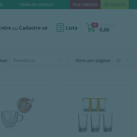
IS
TRABALHE CONOSCO
FALE CONOSCO
FOLHETO
0
Carrinho R$
Entre
ou
Cadastre-se
Lista
0,00
nar:
Itens por página: