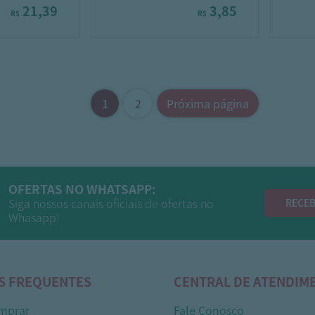
21,39
3,85
R$
R$
1
2
Próxima página
OFERTAS NO WHATSAPP:
Siga nossos canais oficiais de ofertas no
RECEB
Whasapp!
S FREQUENTES
CENTRAL DE ATENDIM
mprar
Fale Conosco