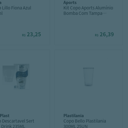
a
aports
 Lillo Fiona Azul
Kit Copo Aports Alumínio
ml
Bomba Com Tampa
350ML
23,25
26,39
R$
R$
 plast
plastilania
 Descartavel Sert
Copo Bello Plastilania
t Drink 235ML
300ML 25UN