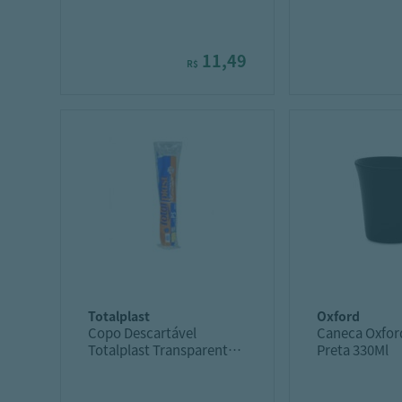
11,49
R$
totalplast
oxford
Copo Descartável
Caneca Oxford
Totalplast Transparente
Preta 330Ml
100UN 150ML