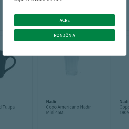
24,75
17,39
R$
R$
nadir
nadi
 Tulipa
Copo Americano Nadir
Copo
Mini 45Ml
190M