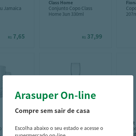
class home
fion
au Jamaica
Conjunto Copo Class
Copo
Home 3un 330ml
207
7,65
37,99
R$
R$
Arasuper On-line
Compre sem sair de casa
nadir
sert
Escolha abaixo o seu estado e acesse o
 Yangzi
Taca Champagne Nadir
Copo
L
Barone 190ML
Plas
supermercado on-line