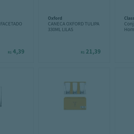
oxford
cla
 FACETADO
CANECA OXFORD TULIPA
Conj
330ML LILAS
Home
4,39
21,39
R$
R$