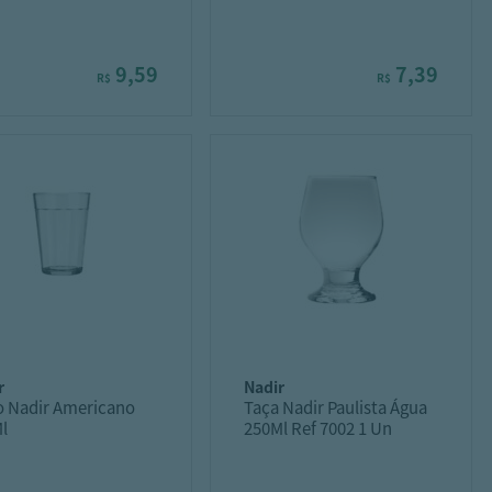
9,59
7,39
R$
R$
r
nadir
 Nadir Americano
Taça Nadir Paulista Água
l
250Ml Ref 7002 1 Un