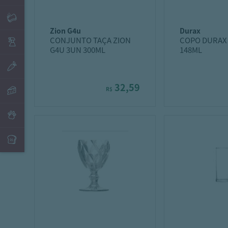
zion g4u
durax
CONJUNTO TAÇA ZION
COPO DURAX
G4U 3UN 300ML
148ML
32,59
R$