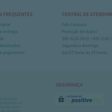
S FREQUENTES
CENTRAL DE ATENDIM
mprar
Fale Conosco
e entrega
Proteção de dados
de
(68) 3216-3019 / (69) 2182
 devoluções
Segunda a domingo
de pagamento
das 07 horas às 19 horas.
SEGURANÇA
as formas de
 disponíveis no
do pagamento,
 da sua região