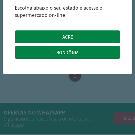
Escolha abaixo o seu estado e acesse o
supermercado on-line
1
OFERTAS NO WHATSAPP:
Siga nossos canais oficiais de ofertas no
RECEB
Whasapp!