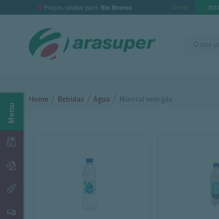
Preços válidos para:
Rio Branco
INS
alterar
/
/
/
Home
Bebidas
Água
Mineral sem gás
Menu