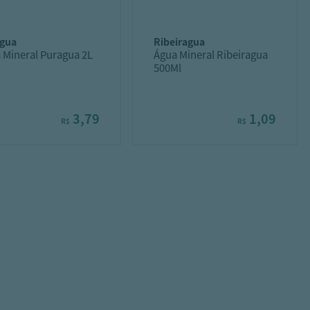
agua
ribeiragua
 Mineral Puragua 2L
Água Mineral Ribeiragua
500Ml
3,79
1,09
R$
R$