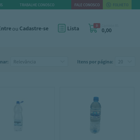
IS
TRABALHE CONOSCO
FALE CONOSCO
FOLHETO
0
Carrinho R$
Entre
ou
Cadastre-se
Lista
0,00
nar:
Itens por página: