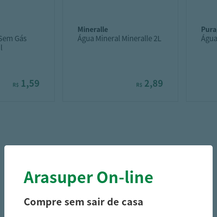
mineralle
pur
 Sem Gás
Água Mineral Mineralle 2L
Água
l
1,59
2,89
R$
R$
Arasuper On-line
Compre sem sair de casa