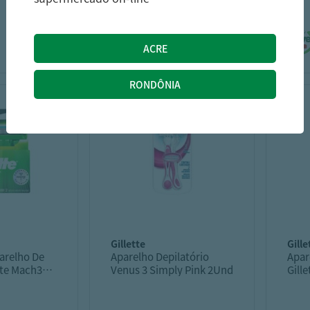
Regular 2Und.
Regu
18,99
15,59
R$
R$
23,30
R$
gillette
gill
arelho De
Aparelho Depilatório
Apar
tte Mach3
Venus 3 Simply Pink 2Und
Gill
nidades
Ultr