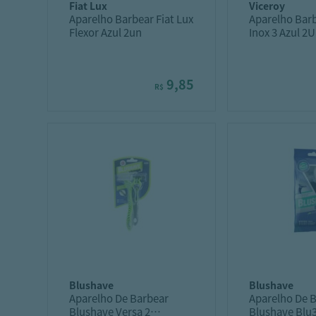
fiat lux
viceroy
Aparelho Barbear Fiat Lux
Aparelho Barb
Flexor Azul 2un
Inox 3 Azul 2
9,85
R$
blushave
blushave
Aparelho De Barbear
Aparelho De 
Blushave Versa 2
Blushave Blu