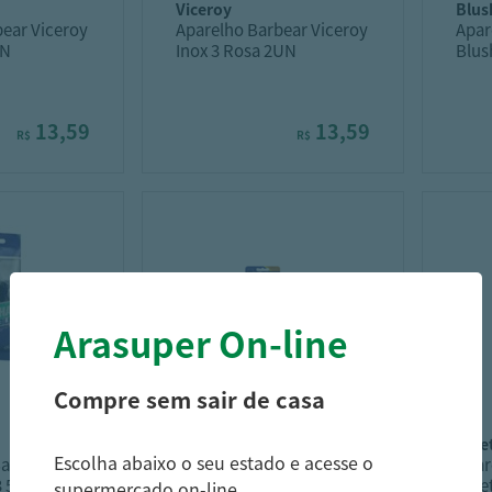
viceroy
blu
ear Viceroy
Aparelho Barbear Viceroy
Apar
UN
Inox 3 Rosa 2UN
Blus
Unid
13,59
13,59
R$
R$
Arasuper On-line
Compre sem sair de casa
gillette
gill
Escolha abaixo o seu estado e acesse o
Barbear
Aparelho De Barbear
Apar
3 5 Lâminas
Gillette Prestobarba3
Gill
supermercado on-line