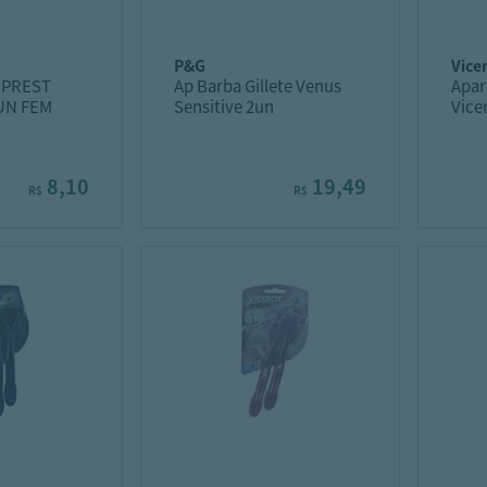
p&g
vice
 PREST
Ap Barba Gillete Venus
Apar
UN FEM
Sensitive 2un
Vice
8,10
19,49
R$
R$