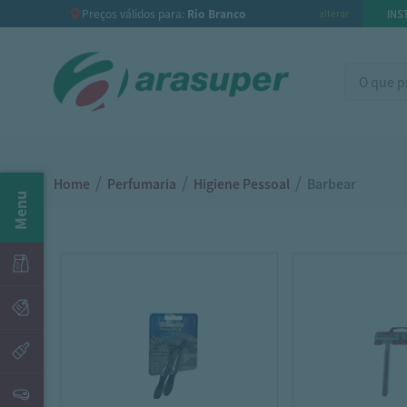
Preços válidos para:
Rio Branco
INS
alterar
/
/
/
Home
Perfumaria
Higiene Pessoal
Barbear
Menu