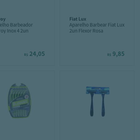
roy
fiat lux
elho Barbeador
Aparelho Barbear Fiat Lux
roy Inox 4 2un
2un Flexor Rosa
24,05
9,85
R$
R$