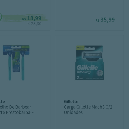
lar 2Und.
Leve 4 Pague 3Und.
18,99
35,99
R$
R$
23,30
R$
ette
gillette
elho De Barbear
Carga Gillette Mach3 C/2
ette Prestobarba
Unidades
agrip Movel 2Un