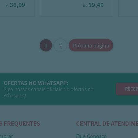
36,99
19,49
R$
R$
1
2
Próxima página
OFERTAS NO WHATSAPP:
Siga nossos canais oficiais de ofertas no
RECEB
Whasapp!
S FREQUENTES
CENTRAL DE ATENDIM
mprar
Fale Conosco