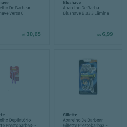
shave
blushave
elho De Barbear
Aparelho De Barba
have Versa 6
Blushave Blu3 3 Lâminas
ades
Com Fita
30,65
6,99
R$
R$
ette
gillette
elho Depilatório
Aparelho De Barbear
ette Prestobarba3
Gillette Prestobarba3