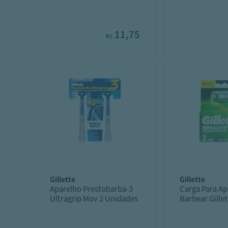
Unidades
11,75
R$
gillette
gillette
Aparelho Prestobarba-3
Carga Para Ap
Ultragrip Mov 2 Unidades
Barbear Gille
Sensitive 2 U