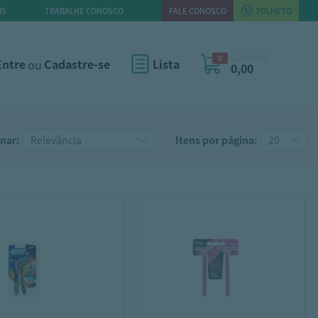
IS
TRABALHE CONOSCO
FALE CONOSCO
FOLHETO
0
Carrinho R$
Entre
ou
Cadastre-se
Lista
0,00
nar:
Itens por página: