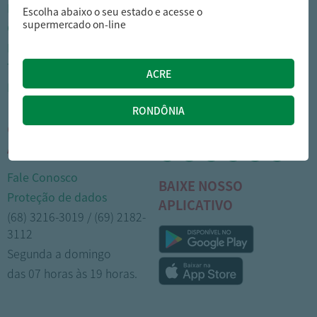
Nossas lojas
Como comprar
Escolha abaixo o seu estado e acesse o
supermercado on-line
Cartão Arasuper
Opções de entrega
Leve mais
Privacidade
Trabalhe Conosco
Trocas e devoluções
Portal do colaborador
Formas de pagamento
CENTRAL DE
MÍDIAS SOCIAIS
ATENDIMENTO
Fale Conosco
BAIXE NOSSO
Proteção de dados
APLICATIVO
(68) 3216-3019 / (69) 2182-
3112
Segunda a domingo
das 07 horas às 19 horas.