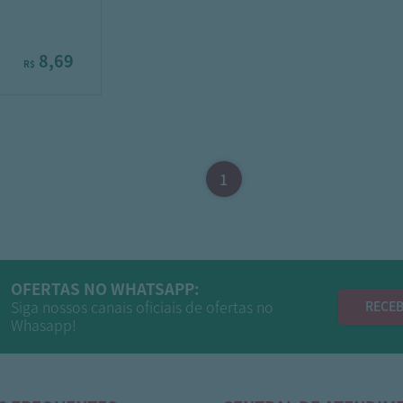
8,69
R$
1
OFERTAS NO WHATSAPP:
Siga nossos canais oficiais de ofertas no
RECEB
Whasapp!