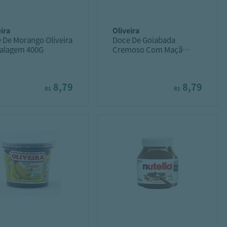
eira
oliveira
 De Morango Oliveira
Doce De Goiabada
alagem 400G
Cremoso Com Maçã
Oliveira Pote 400G
8,79
8,79
R$
R$