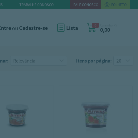
IS
TRABALHE CONOSCO
FALE CONOSCO
FOLHETO
0
Carrinho R$
Entre
ou
Cadastre-se
Lista
0,00
nar:
Itens por página: