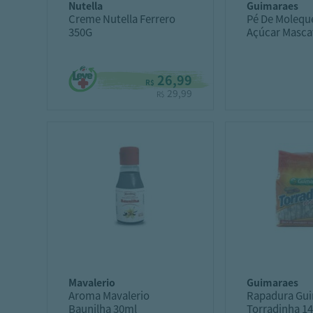
nutella
guimaraes
Creme Nutella Ferrero
Pé De Molequ
350G
Açúcar Masca
26,99
R$
29,99
R$
mavalerio
guimaraes
Aroma Mavalerio
Rapadura Gu
Baunilha 30ml
Torradinha 1