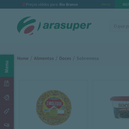
Preços válidos para:
Rio Branco
INS
alterar
/
/
/
Home
Alimentos
Doces
Sobremesa
Menu