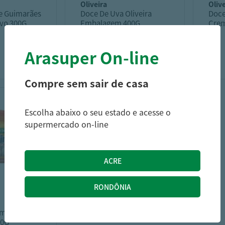
oliveira
oliv
e Guimarães
Doce De Uva Oliveira
Doce
vo 300G
Embalagem 400G
Crem
Arasuper On-line
13,99
8,79
R$
R$
Compre sem sair de casa
Escolha abaixo o seu estado e acesse o
supermercado on-line
imarães
40G