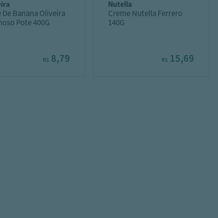
eira
nutella
 De Banana Oliveira
Creme Nutella Ferrero
oso Pote 400G
140G
8,79
15,69
R$
R$