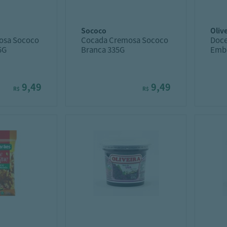
sococo
oliv
osa Sococo
Cocada Cremosa Sococo
Doce
5G
Branca 335G
Emb
9,49
9,49
R$
R$